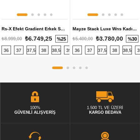
Rs-X Efekt Gradient Erkek Sneaker
Mayze Stack Luxe Wns Kadın Sneaker
₺6.749,25
₺3.780,00
₺8.999,00
₺5.400,00
%25
%30
36
37
37,5
38
38,5
39
36
40
37
40,5
37,5
41
38
42
38,5
42,5
3
100%
1.500 TL VE ÜZERİ
GÜVENLİ ALIŞVERİŞ
KARGO BEDAVA