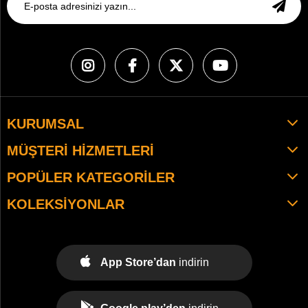
KURUMSAL
MÜŞTERI HIZMETLERI
POPÜLER KATEGORILER
KOLEKSIYONLAR
App Store’dan
indirin