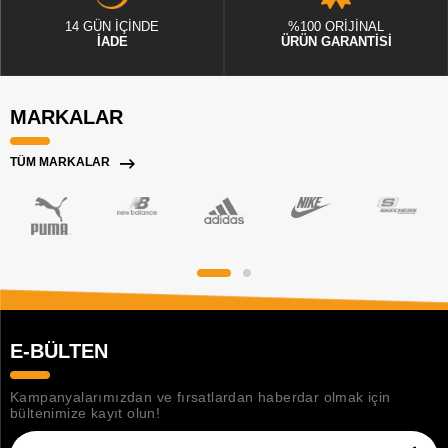
14 GÜN İÇİNDE
%100 ORİJİNAL
İADE
ÜRÜN GARANTİSİ
MARKALAR
TÜM MARKALAR
E-BÜLTEN
Kampanyalarımızdan ve fırsatlardan haberdar olmak için
bültenimize kayıt olun!