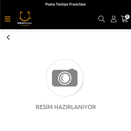
Puma Türkiye Franchise
0
Puma Bmw Mms Erkek Polo T-shirt - 59800602