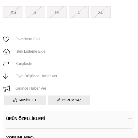
XS
S
M
L
XL
Favorilere Ekle
İstek Listeme Ekle
Karşılaştır
Fiyat Düşünce Haber Ver
Gelince Haber Ver
TAVSIYE ET
YORUM YAZ
ÜRÜN ÖZELLIKLERI
YORUMLAR
(0)