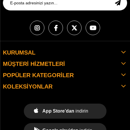
KURUMSAL
MÜŞTERI HIZMETLERI
POPÜLER KATEGORILER
KOLEKSIYONLAR
App Store’dan
indirin