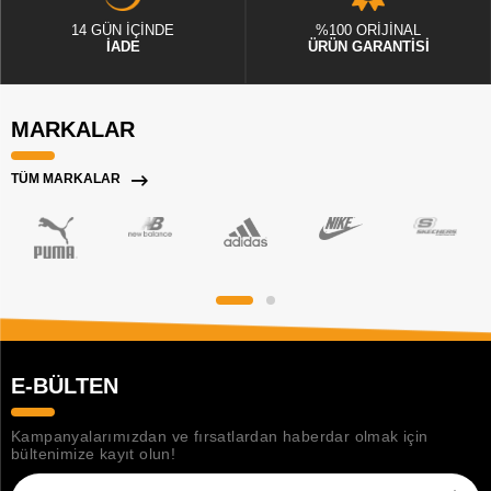
14 GÜN İÇİNDE
%100 ORİJİNAL
İADE
ÜRÜN GARANTİSİ
MARKALAR
TÜM MARKALAR
E-BÜLTEN
Kampanyalarımızdan ve fırsatlardan haberdar olmak için
bültenimize kayıt olun!