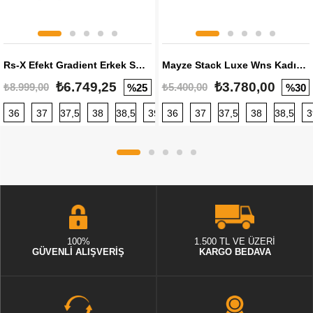
Rs-X Efekt Gradient Erkek Sneaker
Mayze Stack Luxe Wns Kadın Sneaker
₺6.749,25
₺3.780,00
₺8.999,00
₺5.400,00
%25
%30
36
37
37,5
38
38,5
39
36
40
37
40,5
37,5
41
38
42
38,5
42,5
3
100%
1.500 TL VE ÜZERİ
GÜVENLİ ALIŞVERİŞ
KARGO BEDAVA