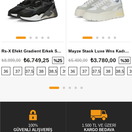
Rs-X Efekt Gradient Erkek Sneaker
Mayze Stack Luxe Wns Kadın Sneaker
₺6.749,25
₺3.780,00
₺8.999,00
₺5.400,00
%25
%30
36
37
37,5
38
38,5
39
36
40
37
40,5
37,5
41
38
42
38,5
42,5
3
100%
1.500 TL VE ÜZERİ
GÜVENLİ ALIŞVERİŞ
KARGO BEDAVA