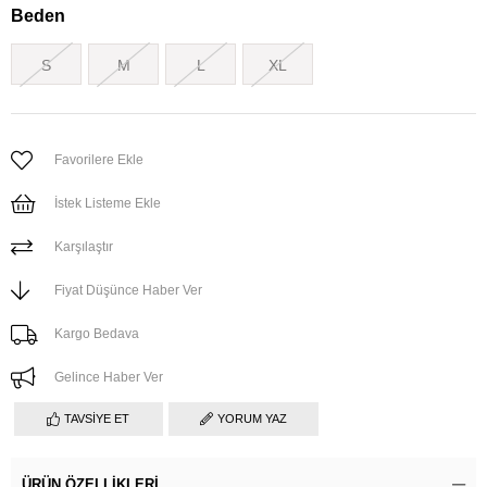
Beden
S
M
L
XL
Favorilere Ekle
İstek Listeme Ekle
Karşılaştır
Fiyat Düşünce Haber Ver
Kargo Bedava
Gelince Haber Ver
TAVSIYE ET
YORUM YAZ
ÜRÜN ÖZELLIKLERI