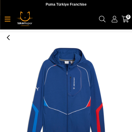
Puma Türkiye Franchise
0
Puma BMW MMS HOODED SWEAT JACKET Erkek Ceket