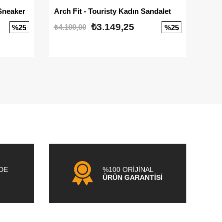
Sneaker
Arch Fit - Touristy Kadın Sandalet
Big
₺3.149,25
₺4.199,00
₺3.1
%25
%25
NDE
%100 ORİJİNAL
ÜRÜN GARANTİSİ