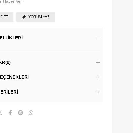
e Haber Ver
YE ET
YORUM YAZ
ELLIKLERI
AR
(0)
EÇENEKLERI
ERILERI