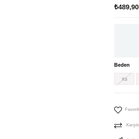
₺489,90
Beden
XS
Favoril
Karşıla