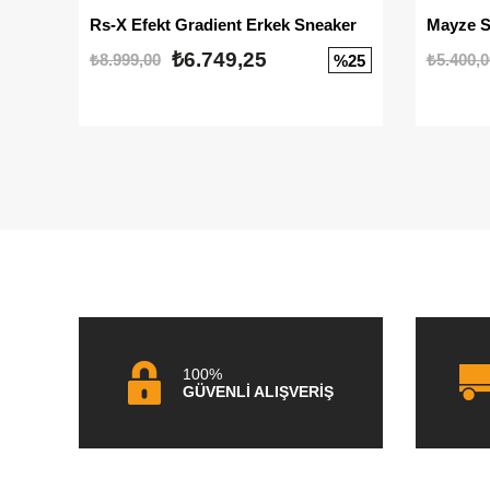
Rs-X Efekt Gradient Erkek Sneaker
₺6.749,25
₺8.999,00
₺5.400,0
%25
100%
GÜVENLİ ALIŞVERİŞ