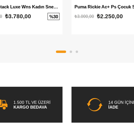
Mayze Stack Luxe Wns Kadın Sneaker
Puma Rickie Ac+ Ps Çocuk 
₺3.780,00
₺2.250,00
0
₺3.000,00
%30
1.500 TL VE ÜZERİ
14 GÜN İÇİ
KARGO BEDAVA
İADE