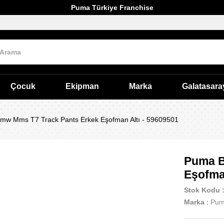
Puma Türkiye Franchise
Çocuk
Ekipman
Marka
Galatasara
w Mms T7 Track Pants Erkek Eşofman Altı - 59609501
Puma B
Eşofma
Stok Kodu
Marka
:
Pu