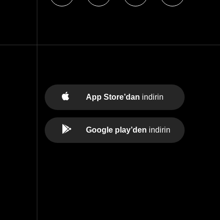
App Store’dan
indirin
Google play’den
indirin