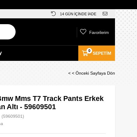
14 GÜN İÇİNDE İADE
Favorilerim
0
y
SEPETIM
< < Önceki Sayfaya Dön
mw Mms T7 Track Pants Erkek
n Altı - 59609501
(59609501)
ma