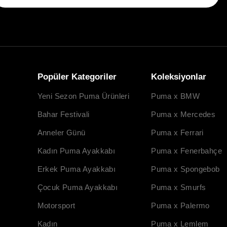
Popüler Kategoriler
Koleksiyonlar
Yeni Sezon Puma Ürünleri
Puma x BMW
Bahar Festivali
Puma x Mercedes
Anneler Günü
Puma x Ferrari
Kadın Puma Ayakkabı
Puma x Fenerbahçe
Erkek Puma Ayakkabı
Puma x Spongebob
Çocuk Puma Ayakkabı
Puma x Smurfs
Motorsport
Puma x Palermo
Kadın
Puma x Lemlem