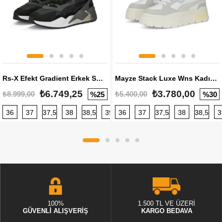
Rs-X Efekt Gradient Erkek Sneaker
Mayze Stack Luxe Wns Kadın Sneaker
₺6.749,25
₺3.780,00
₺8.999,00
₺5.400,00
%25
%30
36
37
37,5
38
38,5
39
36
40
37
40,5
37,5
41
38
42
38,5
42,5
3
100%
1.500 TL VE ÜZERİ
GÜVENLİ ALIŞVERİŞ
KARGO BEDAVA