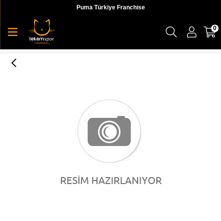
Puma Türkiye Franchise
0
Puma Cali Bold Wn S R Kadın Günlük Ayakkabı - 37081102