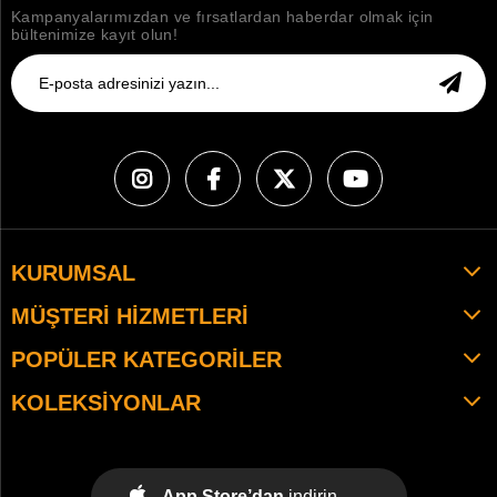
Kampanyalarımızdan ve fırsatlardan haberdar olmak için
bültenimize kayıt olun!
KURUMSAL
MÜŞTERI HIZMETLERI
POPÜLER KATEGORILER
KOLEKSIYONLAR
App Store’dan
indirin