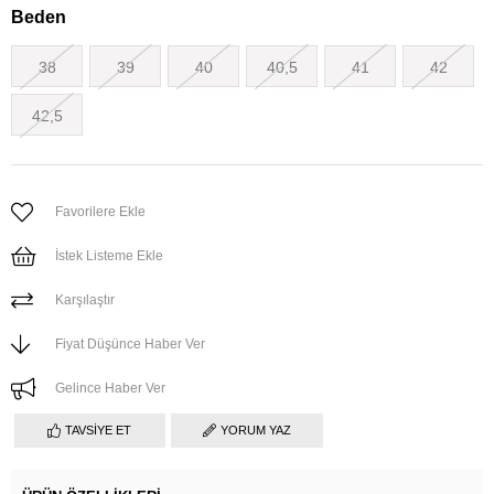
Beden
38
39
40
40,5
41
42
42,5
Favorilere Ekle
İstek Listeme Ekle
Karşılaştır
Fiyat Düşünce Haber Ver
Gelince Haber Ver
TAVSIYE ET
YORUM YAZ