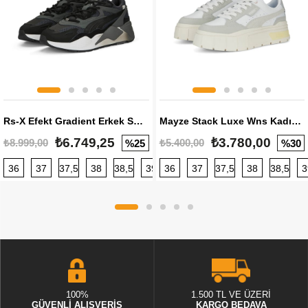
Rs-X Efekt Gradient Erkek Sneaker
Mayze Stack Luxe Wns Kadın Sneaker
₺6.749,25
₺3.780,00
₺8.999,00
₺5.400,00
%25
%30
36
37
37,5
38
38,5
39
36
40
37
40,5
37,5
41
38
42
38,5
42,5
3
100%
1.500 TL VE ÜZERİ
GÜVENLİ ALIŞVERİŞ
KARGO BEDAVA