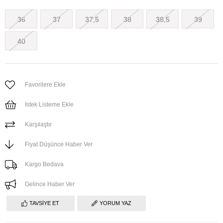
36
37
37,5
38
38,5
39
40
Favorilere Ekle
İstek Listeme Ekle
Karşılaştır
Fiyat Düşünce Haber Ver
Kargo Bedava
Gelince Haber Ver
TAVSIYE ET
YORUM YAZ