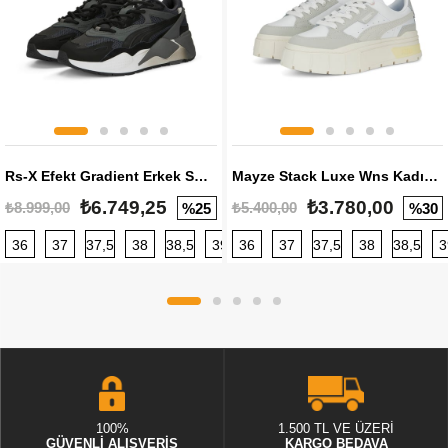
Rs-X Efekt Gradient Erkek Sneaker
Mayze Stack Luxe Wns Kadın Sneaker
₺6.749,25
₺3.780,00
₺8.999,00
₺5.400,00
%25
%30
36
37
37,5
38
38,5
39
36
40
37
40,5
37,5
41
38
42
38,5
42,5
3
100%
1.500 TL VE ÜZERİ
GÜVENLİ ALIŞVERİŞ
KARGO BEDAVA