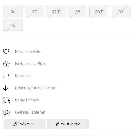
36
37
37,5
38
38,5
39
40
Favorilere Ekle
İstek Listeme Ekle
Karşılaştır
Fiyat Düşünce Haber Ver
Kargo Bedava
Gelince Haber Ver
TAVSIYE ET
YORUM YAZ