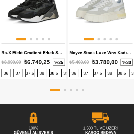
Rs-X Efekt Gradient Erkek Sneaker
Mayze Stack Luxe Wns Kadın Sneaker
₺6.749,25
₺3.780,00
₺8.999,00
₺5.400,00
%25
%30
36
37
37,5
38
38,5
39
36
40
37
40,5
37,5
41
38
42
38,5
42,5
3
100%
1.500 TL VE ÜZERİ
GÜVENLİ ALIŞVERİŞ
KARGO BEDAVA