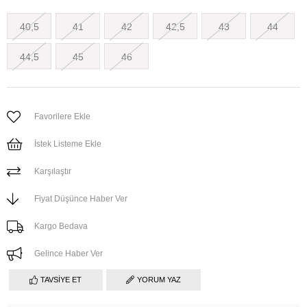
40,5
41
42
42,5
43
44
44,5
45
46
Favorilere Ekle
İstek Listeme Ekle
Karşılaştır
Fiyat Düşünce Haber Ver
Kargo Bedava
Gelince Haber Ver
TAVSIYE ET
YORUM YAZ