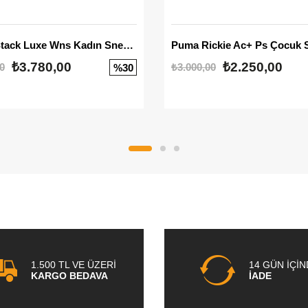
Mayze Stack Luxe Wns Kadın Sneaker
Puma Rickie Ac+ Ps Çocuk 
₺3.780,00
₺2.250,00
0
₺3.000,00
%30
1.500 TL VE ÜZERİ
14 GÜN İÇİ
KARGO BEDAVA
İADE