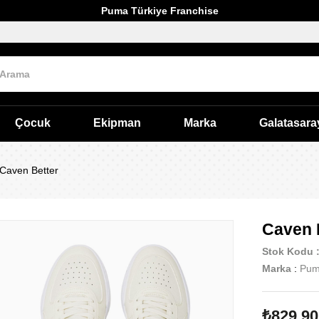
Puma Türkiye Franchise
Çocuk
Ekipman
Marka
Galatasara
Caven Better
Caven 
Stok Kodu
Marka
:
Pu
₺829,90