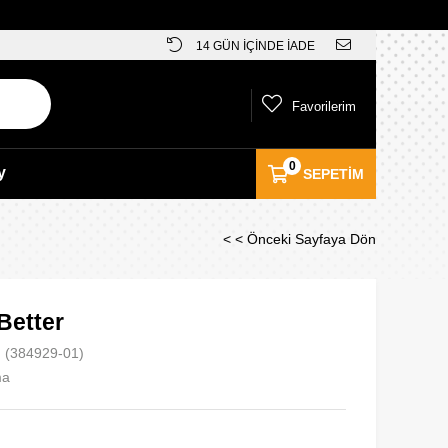
14 GÜN İÇİNDE İADE
Favorilerim
0
y
SEPETIM
< < Önceki Sayfaya Dön
Better
(384929-01)
ma