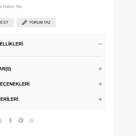
e Haber Ver
YE ET
YORUM YAZ
ELLIKLERI
AR
(0)
EÇENEKLERI
ERILERI