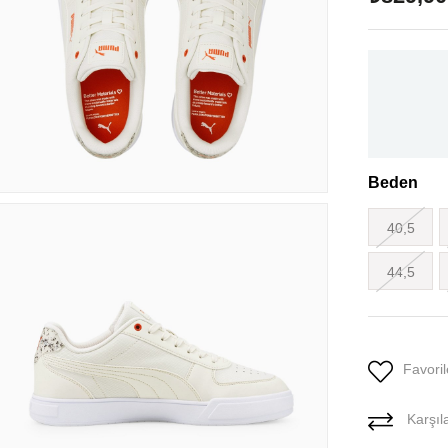
Beden
40,5
44,5
Favoril
Karşıla