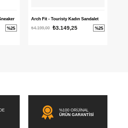
Sneaker
Arch Fit - Touristy Kadın Sandalet
Big
₺3.149,25
₺4.199,00
₺3.1
%25
%25
NDE
%100 ORİJİNAL
ÜRÜN GARANTİSİ