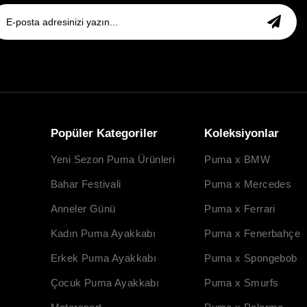
Popüler Kategoriler
Koleksiyonlar
Yeni Sezon Puma Ürünleri
Puma x BMW
Bahar Festivali
Puma x Mercedes
Anneler Günü
Puma x Ferrari
Kadın Puma Ayakkabı
Puma x Fenerbahçe
Erkek Puma Ayakkabı
Puma x Spongebob
Çocuk Puma Ayakkabı
Puma x Smurfs