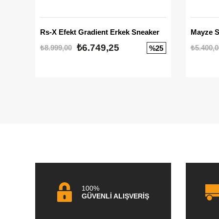
Rs-X Efekt Gradient Erkek Sneaker
₺6.749,25
₺8.999,00
₺5.400,0
%25
100%
GÜVENLİ ALIŞVERİŞ