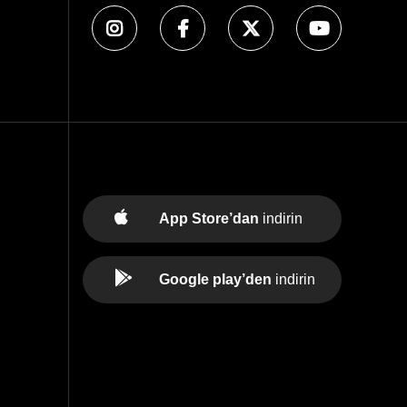
App Store’dan
indirin
Google play’den
indirin