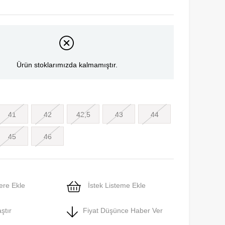
Ürün stoklarımızda kalmamıştır.
41
42
42,5
43
44
45
46
ere Ekle
İstek Listeme Ekle
ştır
Fiyat Düşünce Haber Ver