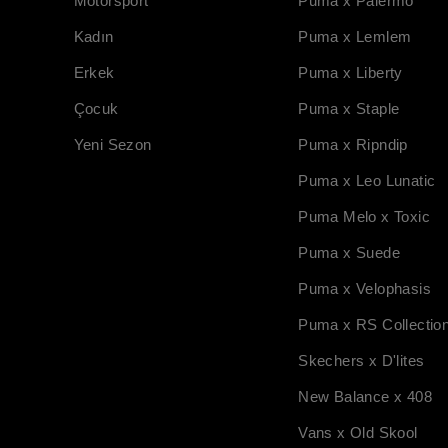
Motorsport
Puma x Palermo
Kadın
Puma x Lemlem
Erkek
Puma x Liberty
Çocuk
Puma x Staple
Yeni Sezon
Puma x Ripndip
Puma x Leo Lunatic
Puma Melo x Toxic
Puma x Suede
Puma x Velophasis
Puma x RS Collectio
Skechers x D'lites
New Balance x 408
Vans x Old Skool