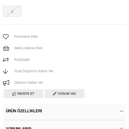
X
Favorilere Ekle
İstek Listeme Ekle
Karşılaştır
Fiyat Düşünce Haber Ver
Gelince Haber Ver
TAVSIYE ET
YORUM YAZ
ÜRÜN ÖZELLIKLERI
YORUMLAR
(0)