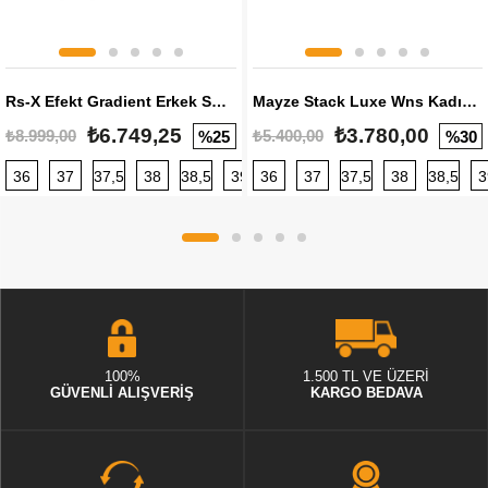
Rs-X Efekt Gradient Erkek Sneaker
Mayze Stack Luxe Wns Kadın Sneaker
₺6.749,25
₺3.780,00
₺8.999,00
₺5.400,00
%25
%30
36
37
37,5
38
38,5
39
36
40
37
40,5
37,5
41
38
42
38,5
42,5
3
100%
1.500 TL VE ÜZERİ
GÜVENLİ ALIŞVERİŞ
KARGO BEDAVA