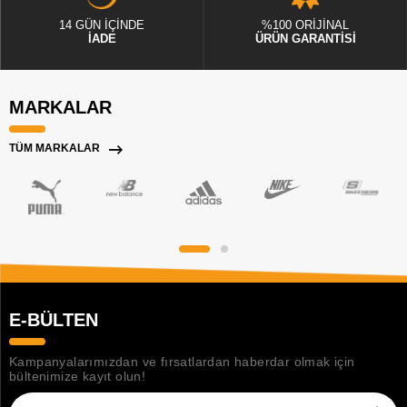
14 GÜN İÇİNDE
%100 ORİJİNAL
İADE
ÜRÜN GARANTİSİ
MARKALAR
TÜM MARKALAR
E-BÜLTEN
Kampanyalarımızdan ve fırsatlardan haberdar olmak için
bültenimize kayıt olun!