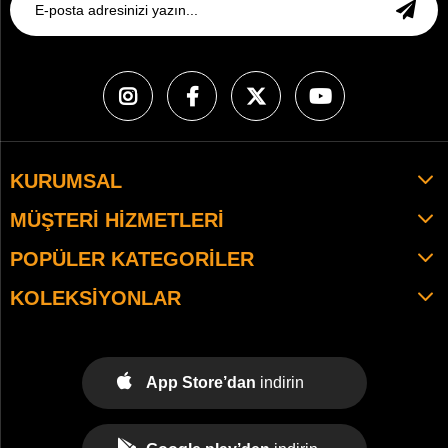
KURUMSAL
MÜŞTERI HIZMETLERI
POPÜLER KATEGORILER
KOLEKSIYONLAR
App Store’dan
indirin