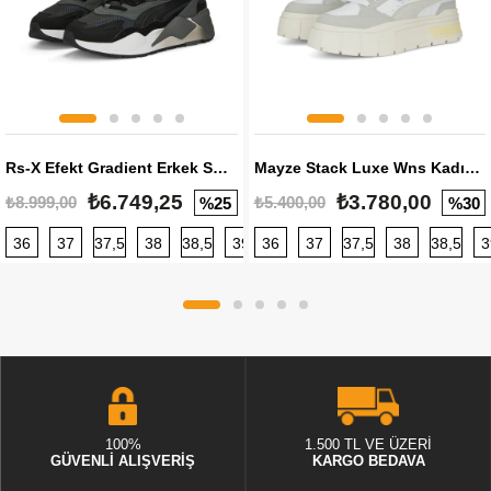
Rs-X Efekt Gradient Erkek Sneaker
Mayze Stack Luxe Wns Kadın Sneaker
₺6.749,25
₺3.780,00
₺8.999,00
₺5.400,00
%25
%30
36
37
37,5
38
38,5
39
36
40
37
40,5
37,5
41
38
42
38,5
42,5
3
100%
1.500 TL VE ÜZERİ
GÜVENLİ ALIŞVERİŞ
KARGO BEDAVA