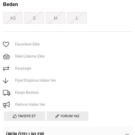
Beden
XS
S
M
L
Favorilere Ekle
İstek Listeme Ekle
Karşılaştır
Fiyat Düşünce Haber Ver
Kargo Bedava
Gelince Haber Ver
TAVSIYE ET
YORUM YAZ
ÜRÜN ÖZELLIKLERI