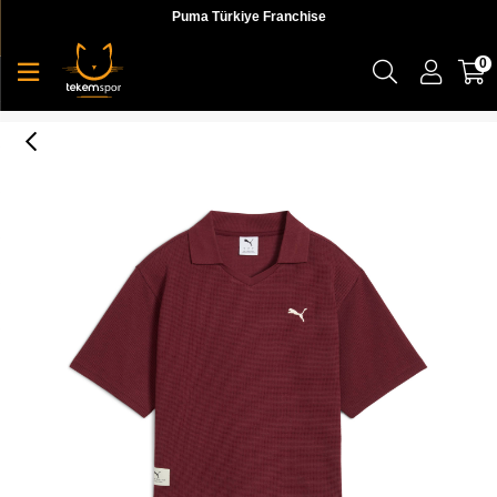
Puma Türkiye Franchise
0
Puma Class Relaxed Polo Tee Kadın Yetişkin Polo T-shirt