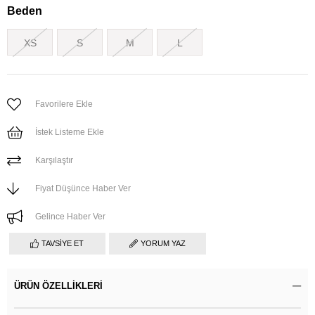
Beden
XS
S
M
L
Favorilere Ekle
İstek Listeme Ekle
Karşılaştır
Fiyat Düşünce Haber Ver
Gelince Haber Ver
TAVSIYE ET
YORUM YAZ
ÜRÜN ÖZELLIKLERI