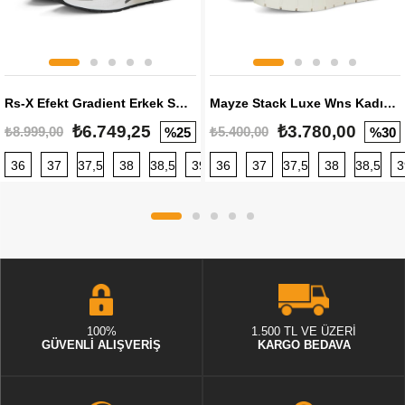
Rs-X Efekt Gradient Erkek Sneaker
Mayze Stack Luxe Wns Kadın Sneaker
₺6.749,25
₺3.780,00
₺8.999,00
₺5.400,00
%25
%30
36
37
37,5
38
38,5
39
36
40
37
40,5
37,5
41
38
42
38,5
42,5
3
100%
1.500 TL VE ÜZERİ
GÜVENLİ ALIŞVERİŞ
KARGO BEDAVA