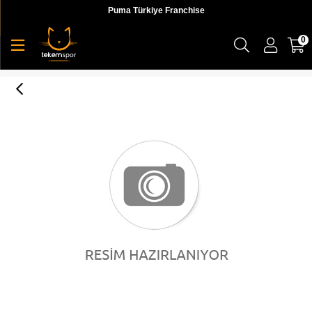
Puma Türkiye Franchise
0
Puma Classic Hd. Sweat Suit Fl Cl Kadın Eşofman Takımı - 58365502