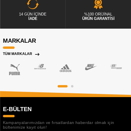
14 GÜN İÇİNDE
%100 ORİJİNAL
İADE
ÜRÜN GARANTİSİ
MARKALAR
TÜM MARKALAR
E-BÜLTEN
Kampanyalarımızdan ve fırsatlardan haberdar olmak için
bültenimize kayıt olun!