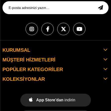
KURUMSAL
MÜŞTERI HIZMETLERI
POPÜLER KATEGORILER
KOLEKSIYONLAR
App Store’dan
indirin