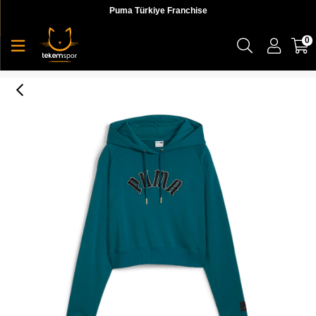
Puma Türkiye Franchise
0
Puma Classics Relaxed Hoodie Kadın Sweatshirt