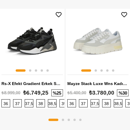
Rs-X Efekt Gradient Erkek Sneaker
Mayze Stack Luxe Wns Kadın Sneaker
₺6.749,25
₺3.780,00
₺8.999,00
₺5.400,00
%25
%30
36
37
37,5
38
38,5
39
36
40
37
40,5
37,5
41
38
42
38,5
42,5
3