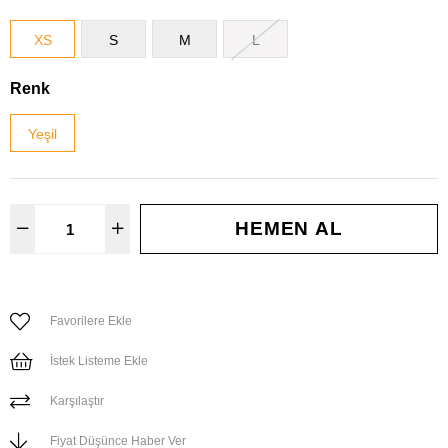
XS
S
M
L
Renk
Yeşil
Favorilere Ekle
İstek Listeme Ekle
Karşılaştır
Fiyat Düşünce Haber Ver