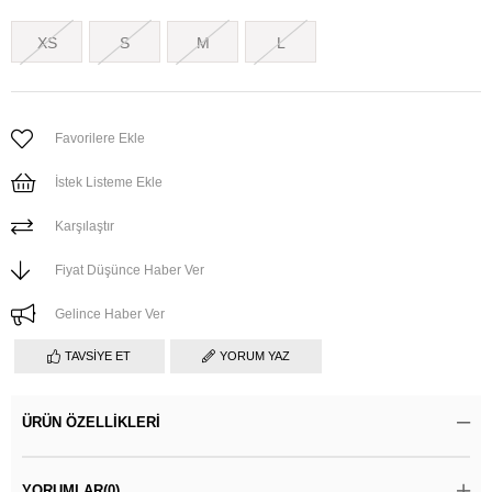
XS
S
M
L
Favorilere Ekle
İstek Listeme Ekle
Karşılaştır
Fiyat Düşünce Haber Ver
Gelince Haber Ver
TAVSIYE ET
YORUM YAZ
ÜRÜN ÖZELLIKLERI
YORUMLAR
(0)