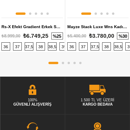
Rs-X Efekt Gradient Erkek Sneaker
Mayze Stack Luxe Wns Kadın Sneaker
₺6.749,25
₺3.780,00
₺8.999,00
₺5.400,00
%25
%30
36
37
37,5
38
38,5
39
36
40
37
40,5
37,5
41
38
42
38,5
42,5
3
100%
1.500 TL VE ÜZERİ
GÜVENLİ ALIŞVERİŞ
KARGO BEDAVA