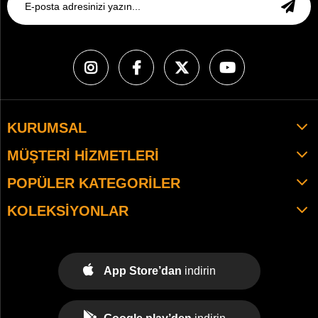
KURUMSAL
MÜŞTERI HIZMETLERI
POPÜLER KATEGORILER
KOLEKSIYONLAR
App Store’dan
indirin