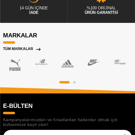
14 GÜN İÇİNDE
%100 ORİJİNAL
İADE
ÜRÜN GARANTİSİ
MARKALAR
TÜM MARKALAR
E-BÜLTEN
Kampanyalarımızdan ve fırsatlardan haberdar olmak için
bültenimize kayıt olun!