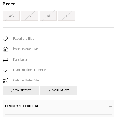
Beden
XS
S
M
L
Favorilere Ekle
İstek Listeme Ekle
Karşılaştır
Fiyat Düşünce Haber Ver
Gelince Haber Ver
TAVSIYE ET
YORUM YAZ
ÜRÜN ÖZELLIKLERI