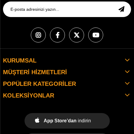
KURUMSAL
MÜŞTERI HIZMETLERI
POPÜLER KATEGORILER
KOLEKSIYONLAR
App Store’dan
indirin