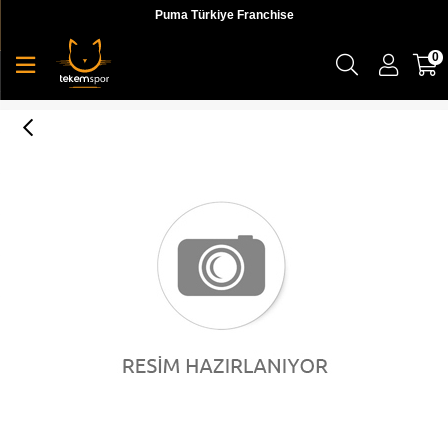
Puma Türkiye Franchise
0
Puma Classics T7 Tight Top Cropped Kadın Üst & T-shirt - 59763101