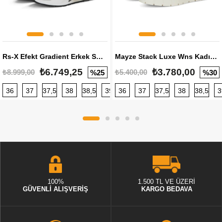
Rs-X Efekt Gradient Erkek Sneaker
Mayze Stack Luxe Wns Kadın Sneaker
₺6.749,25
₺3.780,00
₺8.999,00
₺5.400,00
%25
%30
36
37
37,5
38
38,5
39
36
40
37
40,5
37,5
41
38
42
38,5
42,5
3
100%
1.500 TL VE ÜZERİ
GÜVENLİ ALIŞVERİŞ
KARGO BEDAVA