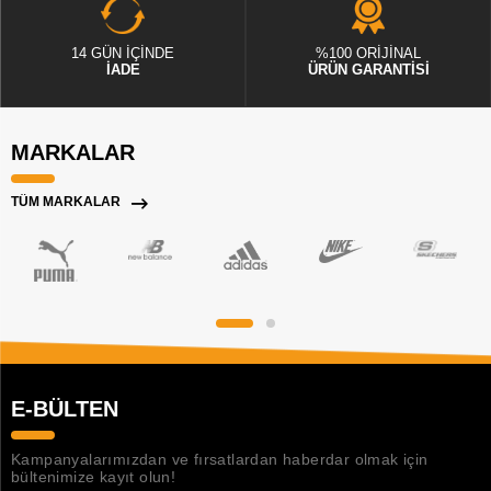
14 GÜN İÇİNDE
%100 ORİJİNAL
İADE
ÜRÜN GARANTİSİ
MARKALAR
TÜM MARKALAR
E-BÜLTEN
Kampanyalarımızdan ve fırsatlardan haberdar olmak için
bültenimize kayıt olun!