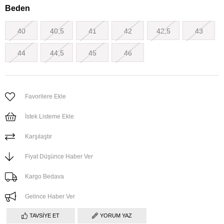
Beden
40
40,5
41
42
42,5
43
44
44,5
45
46
Favorilere Ekle
İstek Listeme Ekle
Karşılaştır
Fiyat Düşünce Haber Ver
Kargo Bedava
Gelince Haber Ver
TAVSIYE ET
YORUM YAZ