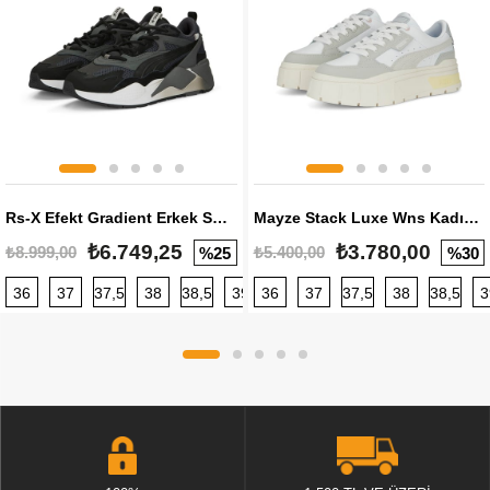
Rs-X Efekt Gradient Erkek Sneaker
Mayze Stack Luxe Wns Kadın Sneaker
₺6.749,25
₺3.780,00
₺8.999,00
₺5.400,00
%25
%30
36
37
37,5
38
38,5
39
36
40
37
40,5
37,5
41
38
42
38,5
42,5
3