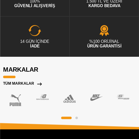
100%
1.500 TL VE ÜZERİ
GÜVENLİ ALIŞVERİŞ
KARGO BEDAVA
14 GÜN İÇİNDE
%100 ORİJİNAL
İADE
ÜRÜN GARANTİSİ
MARKALAR
TÜM MARKALAR