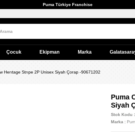
Puma Türkiye Franchise
Çocuk
Ekipman
Marka
Galatasara
 Herıtage Strıpe 2P Unisex Siyah Çorap -90671202
Puma C
Siyah 
Stok Kodu
Marka
:
Pu