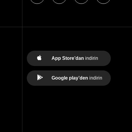
App Store’dan
indirin
Google play’den
indirin