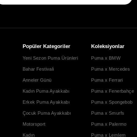
Popüler Kategoriler
Koleksiyonlar
Yeni Sezon Puma Ürünleri
Puma x BMW
Bahar Festivali
Puma x Mercedes
Anneler Günü
Puma x Ferrari
Kadın Puma Ayakkabı
Puma x Fenerbahçe
Erkek Puma Ayakkabı
Puma x Spongebob
Çocuk Puma Ayakkabı
Puma x Smurfs
Motorsport
Puma x Palermo
Kadın
Puma x Lemlem