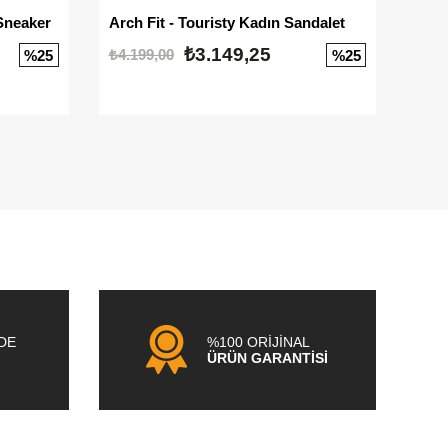
Sneaker
Arch Fit - Touristy Kadın Sandalet
Big
₺3.149,25
₺4.199,00
₺3.1
%25
%25
NDE
%100 ORİJİNAL
ÜRÜN GARANTİSİ