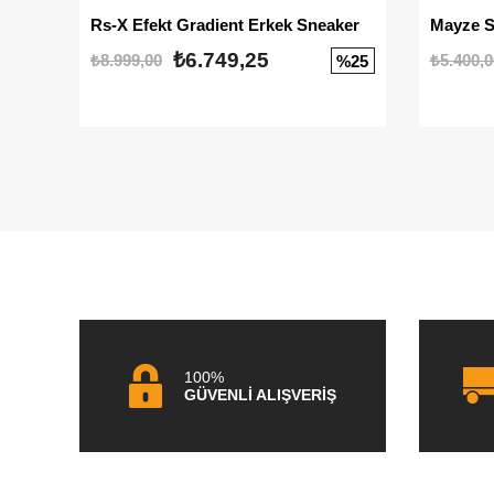
Rs-X Efekt Gradient Erkek Sneaker
₺6.749,25
₺8.999,00
₺5.400,0
%25
100%
GÜVENLİ ALIŞVERİŞ