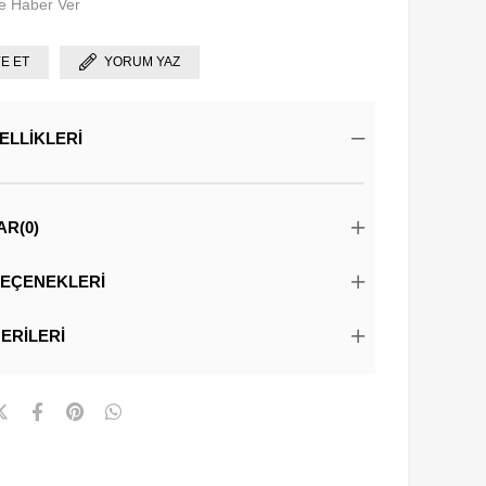
e Haber Ver
YE ET
YORUM YAZ
ELLIKLERI
AR
(0)
EÇENEKLERI
ERILERI