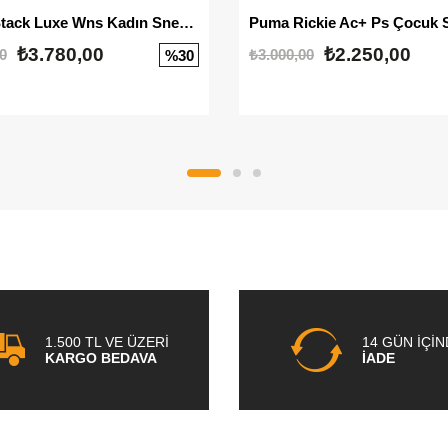
Mayze Stack Luxe Wns Kadın Sneaker
Puma Rickie Ac+ Ps Çocuk 
₺3.780,00
₺2.250,00
0
₺3.000,00
%30
1.500 TL VE ÜZERİ
14 GÜN İÇİ
KARGO BEDAVA
İADE