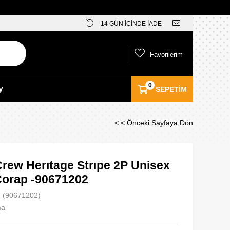
14 GÜN İÇİNDE İADE
Favorilerim
0
y
SEPETIM
< < Önceki Sayfaya Dön
rew Herıtage Strıpe 2P Unisex
Çorap -90671202
(90671202)
ma