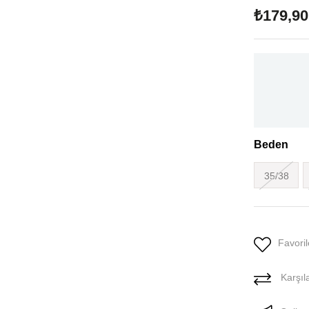
₺179,90
Beden
35/38
Favoril
Karşıla