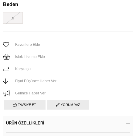
Beden
X
Favorilere Ekle
İstek Listeme Ekle
Karşılaştır
Fiyat Düşünce Haber Ver
Gelince Haber Ver
TAVSIYE ET
YORUM YAZ
ÜRÜN ÖZELLIKLERI