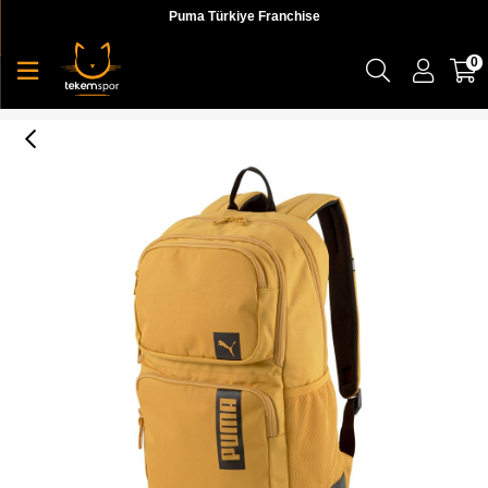
Puma Türkiye Franchise
0
Puma Deck Backpack Iı Unisex Sarı Sırt Çantası - 07729309