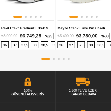
Rs-X Efekt Gradient Erkek Sneaker
Mayze Stack Luxe Wns Kadın Sneaker
₺6.749,25
₺3.780,00
₺8.999,00
₺5.400,00
%25
%30
36
37
37,5
38
38,5
39
36
40
37
40,5
37,5
41
38
42
38,5
42,5
3
100%
1.500 TL VE ÜZERİ
GÜVENLİ ALIŞVERİŞ
KARGO BEDAVA