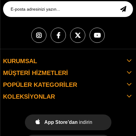
KURUMSAL
MÜŞTERI HIZMETLERI
POPÜLER KATEGORILER
KOLEKSIYONLAR
App Store’dan
indirin