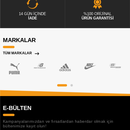
14 GÜN İÇİNDE
%100 ORİJİNAL
İADE
ÜRÜN GARANTİSİ
MARKALAR
TÜM MARKALAR
E-BÜLTEN
Kampanyalarımızdan ve fırsatlardan haberdar olmak için
bültenimize kayıt olun!