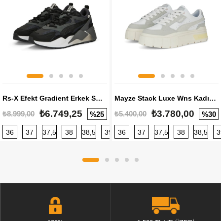
Rs-X Efekt Gradient Erkek Sneaker
Mayze Stack Luxe Wns Kadın Sneaker
₺6.749,25
₺3.780,00
₺8.999,00
₺5.400,00
%25
%30
36
37
37,5
38
38,5
39
36
40
37
40,5
37,5
41
38
42
38,5
42,5
3