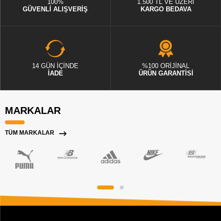
100%
1.500 TL VE ÜZERİ
GÜVENLİ ALIŞVERİŞ
KARGO BEDAVA
14 GÜN İÇİNDE
%100 ORİJİNAL
İADE
ÜRÜN GARANTİSİ
MARKALAR
TÜM MARKALAR