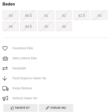
Beden
40
40,5
41
42
42,5
43
44
44,5
45
46
Favorilere Ekle
İstek Listeme Ekle
Karşılaştır
Fiyat Düşünce Haber Ver
Kargo Bedava
Gelince Haber Ver
TAVSIYE ET
YORUM YAZ