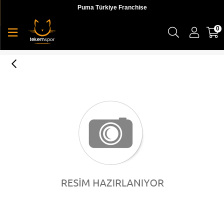
Puma Türkiye Franchise
0
Puma Escalate Erkek Günlük Ayakkabı - 19364603