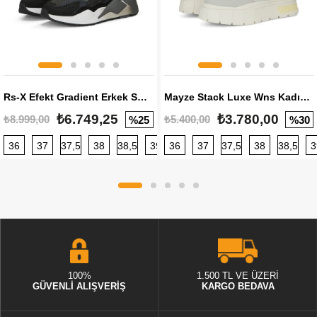
Rs-X Efekt Gradient Erkek Sneaker
Mayze Stack Luxe Wns Kadın Sneaker
₺6.749,25
₺3.780,00
₺8.999,00
₺5.400,00
%25
%30
36
37
37,5
38
38,5
39
36
40
37
40,5
37,5
41
38
42
38,5
42,5
3
100%
1.500 TL VE ÜZERİ
GÜVENLİ ALIŞVERİŞ
KARGO BEDAVA