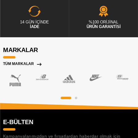
14 GÜN İÇİNDE
%100 ORİJİNAL
İADE
ÜRÜN GARANTİSİ
MARKALAR
TÜM MARKALAR
E-BÜLTEN
Kampanyalarımızdan ve fırsatlardan haberdar olmak için