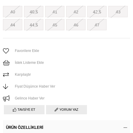
40
40,5
41
42
42,5
43
44
44,5
45
46
47
Favorilere Ekle
İstek Listeme Ekle
Karşılaştır
Fiyat Düşünce Haber Ver
Gelince Haber Ver
TAVSIYE ET
YORUM YAZ
ÜRÜN ÖZELLIKLERI