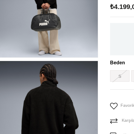
₺4.199,
Beden
S
Favoril
Karşıla