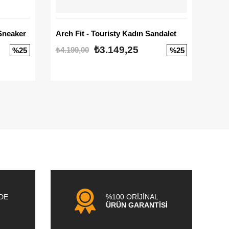
Sneaker
Arch Fit - Touristy Kadın Sandalet
Big
₺3.149,25
₺4.199,00
₺3.1
%25
%25
NDE
%100 ORİJİNAL
ÜRÜN GARANTİSİ