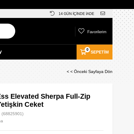
14 GÜN İÇİNDE İADE
Favorilerim
0
y
SEPETIM
< < Önceki Sayfaya Dön
ss Elevated Sherpa Full-Zip
etişkin Ceket
(68825901)
ma