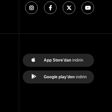
App Store’dan
indirin
Google play’den
indirin