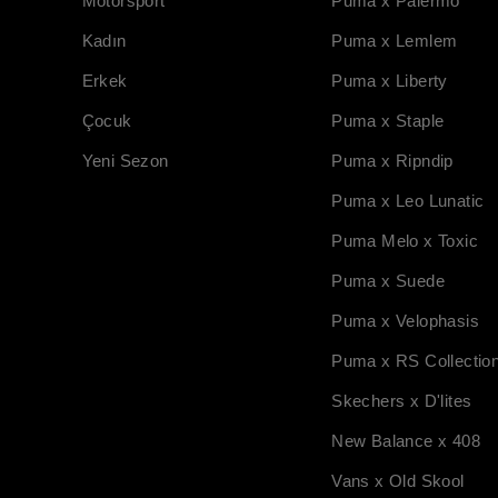
Motorsport
Puma x Palermo
Kadın
Puma x Lemlem
Erkek
Puma x Liberty
Çocuk
Puma x Staple
Yeni Sezon
Puma x Ripndip
Puma x Leo Lunatic
Puma Melo x Toxic
Puma x Suede
Puma x Velophasis
Puma x RS Collectio
Skechers x D'lites
New Balance x 408
Vans x Old Skool