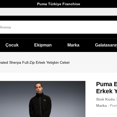
Puma Türkiye Franchise
Çocuk
Ekipman
Marka
Galatasara
ated Sherpa Full-Zip Erkek Yetişkin Ceket
Puma E
Erkek Y
Stok Kodu
Marka
:
Pu