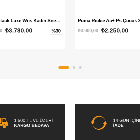
Mayze Stack Luxe Wns Kadın Sneaker
Puma Rickie Ac+ Ps Çocuk 
₺3.780,00
₺2.250,00
0
₺3.000,00
%30
1.500 TL VE ÜZERİ
14 GÜN İÇİ
KARGO BEDAVA
İADE