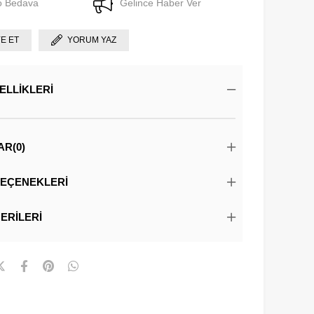
o Bedava
Gelince Haber Ver
YE ET
YORUM YAZ
ELLIKLERI
AR
(0)
EÇENEKLERI
ERILERI