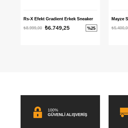
Rs-X Efekt Gradient Erkek Sneaker
₺6.749,25
₺8.999,00
₺5.400,0
%25
100%
GÜVENLİ ALIŞVERİŞ