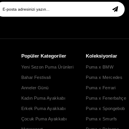
Popüler Kategoriler
Koleksiyonlar
Yeni Sezon Puma Ürünleri
Puma x BMW
Bahar Festivali
Puma x Mercedes
Anneler Günü
Puma x Ferrari
Kadın Puma Ayakkabı
Puma x Fenerbahçe
Erkek Puma Ayakkabı
Puma x Spongebob
Çocuk Puma Ayakkabı
Puma x Smurfs