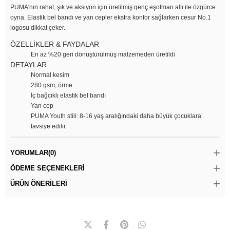
PUMA'nın rahat, şık ve aksiyon için üretilmiş genç eşofman altı ile özgürce
oyna. Elastik bel bandı ve yan cepler ekstra konfor sağlarken cesur No.1
logosu dikkat çeker.
ÖZELLİKLER & FAYDALAR
En az %20 geri dönüştürülmüş malzemeden üretildi
DETAYLAR
Normal kesim
280 gsm, örme
İç bağcıklı elastik bel bandı
Yan cep
PUMA Youth stili: 8-16 yaş aralığındaki daha büyük çocuklara
tavsiye edilir.
YORUMLAR
(0)
ÖDEME SEÇENEKLERI
ÜRÜN ÖNERILERI