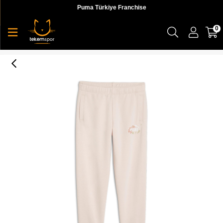
Puma Türkiye Franchise
0
Puma Ess+ Fc Sweatpants Çocuk Eşofman Altı