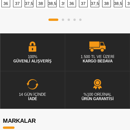
36
37
37,5
38
38,5
39
36
40
37
40,5
37,5
41
38
42
38,5
42,5
3
100%
1.500 TL VE ÜZERİ
GÜVENLİ ALIŞVERİŞ
KARGO BEDAVA
14 GÜN İÇİNDE
%100 ORİJİNAL
İADE
ÜRÜN GARANTİSİ
MARKALAR