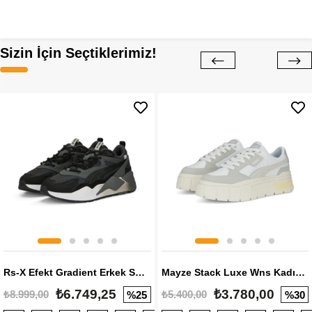
Sizin İçin Seçtiklerimiz!
Rs-X Efekt Gradient Erkek Sneaker
Mayze Stack Luxe Wns Kadın Sneaker
₺6.749,25
₺3.780,00
₺8.999,00
₺5.400,00
%25
%30