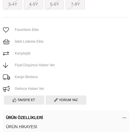
3-4Y
4-5Y
5-6Y
7-8Y
Favorilere Ekle
İstek Listeme Ekle
Karşılaştır
Fiyat Düşünce Haber Ver
Kargo Bedava
Gelince Haber Ver
TAVSIYE ET
YORUM YAZ
ÜRÜN ÖZELLIKLERI
ÜRÜN HİKAYESİ