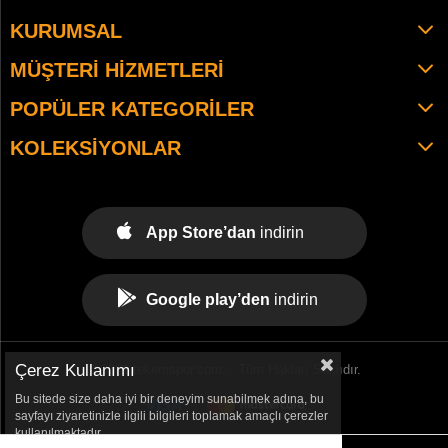
KURUMSAL
MÜŞTERI HIZMETLERI
POPÜLER KATEGORILER
KOLEKSIYONLAR
App Store’dan
indirin
Google play’den
indirin
Çerez Kullanımı
© 2021 tekemspor.com. - Tüm Hakları Saklıdır.
Bu sitede size daha iyi bir deneyim sunabilmek adına, bu
sayfayı ziyaretinizle ilgili bilgileri toplamak amaçlı çerezler
kullanılmaktadır.