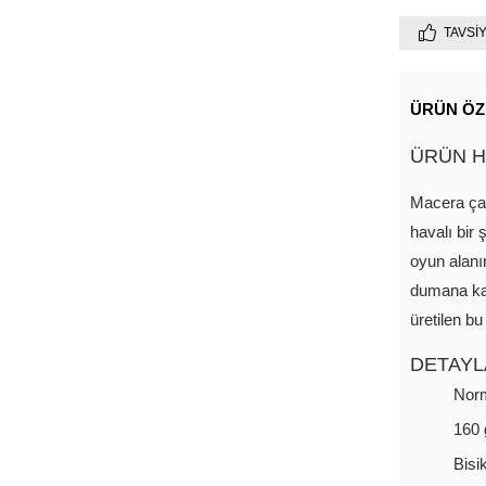
TAVSI
ÜRÜN ÖZ
ÜRÜN H
Macera çağ
havalı bir 
oyun alanı
dumana kat
üretilen bu
DETAYL
Nor
160
Bisi