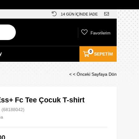
14 GÜN İÇİNDE İADE
Favorilerim
0
y
SEPETIM
< < Önceki Sayfaya Dön
ss+ Fc Tee Çocuk T-shirt
(68188042)
ma
00