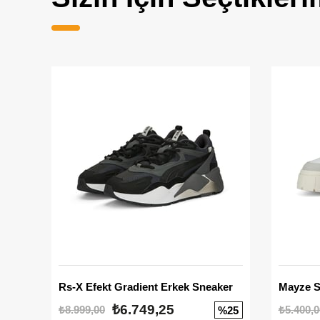
Rs-X Efekt Gradient Erkek Sneaker
₺6.749,25
₺8.999,00
₺5.400,0
%25