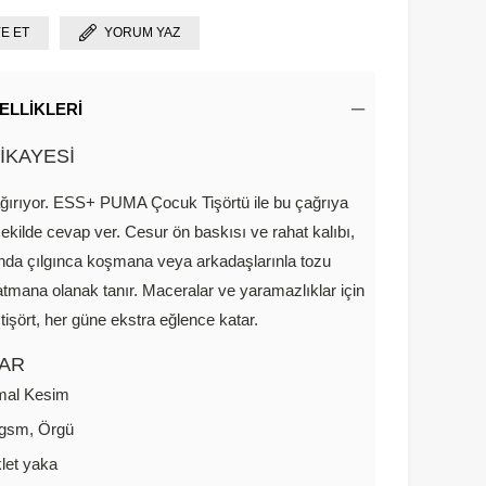
YE ET
YORUM YAZ
ELLIKLERI
İKAYESİ
ırıyor. ESS+ PUMA Çocuk Tişörtü ile bu çağrıya
şekilde cevap ver. Cesur ön baskısı ve rahat kalıbı,
nda çılgınca koşmana veya arkadaşlarınla tozu
mana olanak tanır. Maceralar ve yaramazlıklar için
 tişört, her güne ekstra eğlence katar.
AR
mal Kesim
 gsm, Örgü
klet yaka