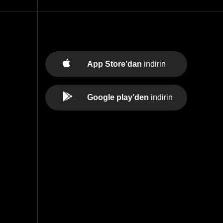
App Store’dan
indirin
Google play’den
indirin