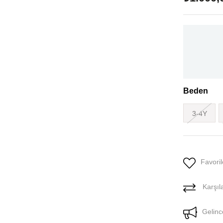
Beden
3-4Y
Favoril
Karşıla
Gelinc