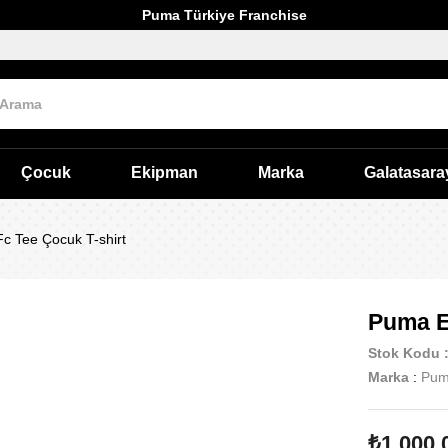
Puma Türkiye Franchise
Çocuk
Ekipman
Marka
Galatasara
c Tee Çocuk T-shirt
Puma E
Stok Kodu
Marka
:
Pu
₺1.000,