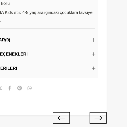
 kollu
 Kids stili: 4-8 yaş aralığındaki çocuklara tavsiye
.
AR
(0)
EÇENEKLERI
ERILERI