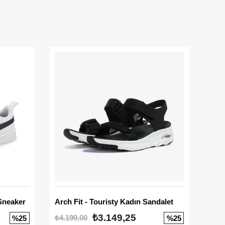
Sneaker
Arch Fit - Touristy Kadın Sandalet
Big
₺3.149,25
₺4.199,00
₺3.1
%25
%25