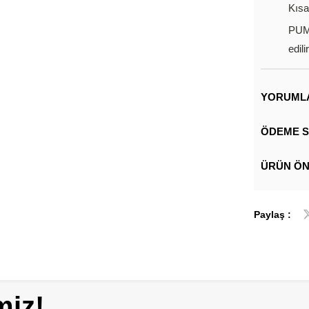
Kısa
PUMA
edilir
YORUML
ÖDEME S
ÜRÜN ÖN
Paylaş :
miz!