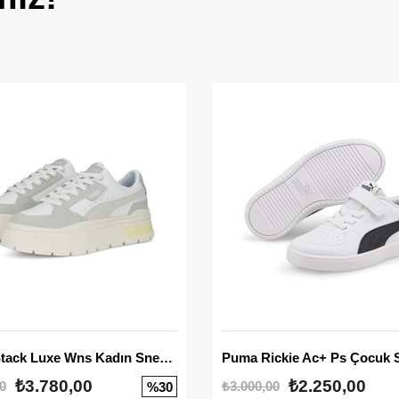
Mayze Stack Luxe Wns Kadın Sneaker
Puma Rickie Ac+ Ps Çocuk 
₺3.780,00
₺2.250,00
0
₺3.000,00
%30