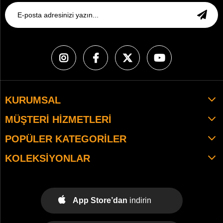
KURUMSAL
MÜŞTERI HIZMETLERI
POPÜLER KATEGORILER
KOLEKSIYONLAR
App Store’dan
indirin