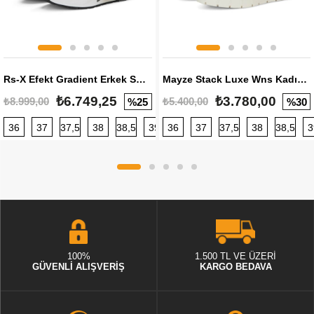
Rs-X Efekt Gradient Erkek Sneaker
Mayze Stack Luxe Wns Kadın Sneaker
₺6.749,25
₺3.780,00
₺8.999,00
₺5.400,00
%25
%30
36
37
37,5
38
38,5
39
36
40
37
40,5
37,5
41
38
42
38,5
42,5
3
100%
1.500 TL VE ÜZERİ
GÜVENLİ ALIŞVERİŞ
KARGO BEDAVA