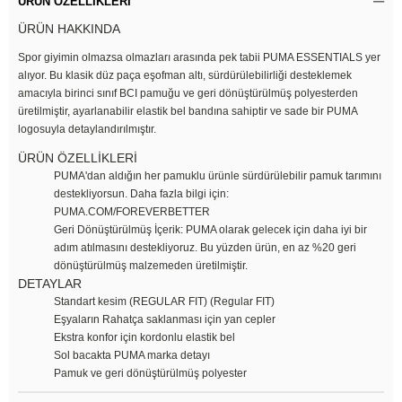
ÜRÜN ÖZELLIKLERI
ÜRÜN HAKKINDA
Spor giyimin olmazsa olmazları arasında pek tabii PUMA ESSENTIALS yer
alıyor. Bu klasik düz paça eşofman altı, sürdürülebilirliği desteklemek
amacıyla birinci sınıf BCI pamuğu ve geri dönüştürülmüş polyesterden
üretilmiştir, ayarlanabilir elastik bel bandına sahiptir ve sade bir PUMA
logosuyla detaylandırılmıştır.
ÜRÜN ÖZELLİKLERİ
PUMA'dan aldığın her pamuklu ürünle sürdürülebilir pamuk tarımını
destekliyorsun. Daha fazla bilgi için:
PUMA.COM/FOREVERBETTER
Geri Dönüştürülmüş İçerik: PUMA olarak gelecek için daha iyi bir
adım atılmasını destekliyoruz. Bu yüzden ürün, en az %20 geri
dönüştürülmüş malzemeden üretilmiştir.
DETAYLAR
Standart kesim (REGULAR FIT) (Regular FIT)
Eşyaların Rahatça saklanması için yan cepler
Ekstra konfor için kordonlu elastik bel
Sol bacakta PUMA marka detayı
Pamuk ve geri dönüştürülmüş polyester