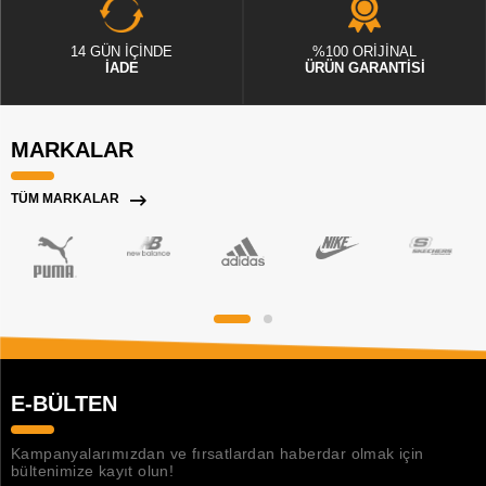
14 GÜN İÇİNDE
%100 ORİJİNAL
İADE
ÜRÜN GARANTİSİ
MARKALAR
TÜM MARKALAR
E-BÜLTEN
Kampanyalarımızdan ve fırsatlardan haberdar olmak için
bültenimize kayıt olun!