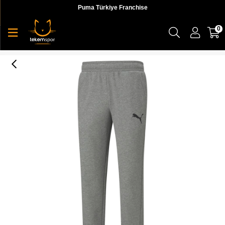
Puma Türkiye Franchise
0
Ess Logo Pants Tr Op Erkek Eşofman Altı