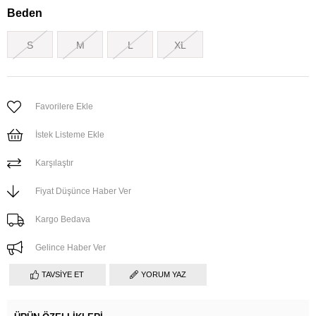
Beden
S
M
L
XL
Favorilere Ekle
İstek Listeme Ekle
Karşılaştır
Fiyat Düşünce Haber Ver
Kargo Bedava
Gelince Haber Ver
TAVSIYE ET
YORUM YAZ