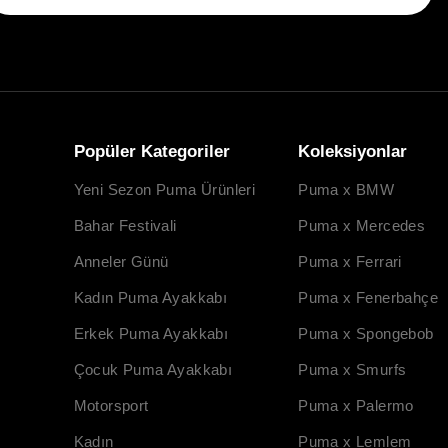
Popüler Kategoriler
Koleksiyonlar
Yeni Sezon Puma Ürünleri
Puma x BMW
Bahar Festivali
Puma x Mercedes
Anneler Günü
Puma x Ferrari
Kadın Puma Ayakkabı
Puma x Fenerbahçe
Erkek Puma Ayakkabı
Puma x Spongebob
Çocuk Puma Ayakkabı
Puma x Smurfs
Motorsport
Puma x Palermo
Kadın
Puma x Lemlem