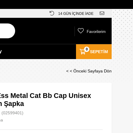
14 GÜN İÇİNDE İADE
Favorilerim
0
y
SEPETIM
< < Önceki Sayfaya Dön
ss Metal Cat Bb Cap Unisex
in Şapka
(02599401)
ma