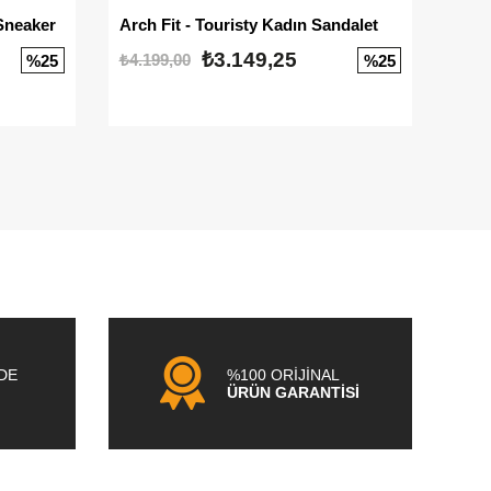
Sneaker
Arch Fit - Touristy Kadın Sandalet
Big
₺3.149,25
₺4.199,00
₺3.1
%25
%25
NDE
%100 ORİJİNAL
ÜRÜN GARANTİSİ