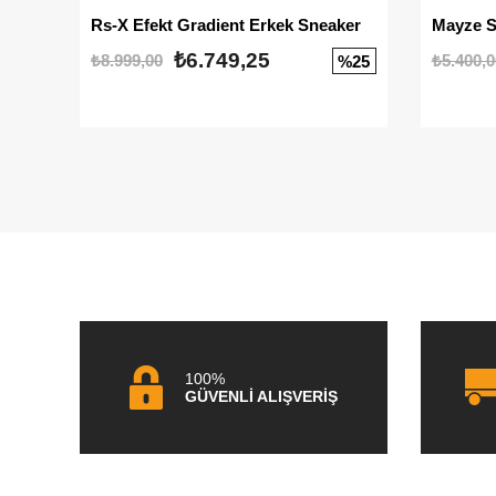
Rs-X Efekt Gradient Erkek Sneaker
₺6.749,25
₺8.999,00
₺5.400,0
%25
100%
GÜVENLİ ALIŞVERİŞ