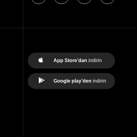
App Store’dan
indirin
Google play’den
indirin