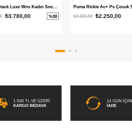
Mayze Stack Luxe Wns Kadın Sneaker
Puma Rickie Ac+ Ps Çocuk 
₺3.780,00
₺2.250,00
0
₺3.000,00
%30
1.500 TL VE ÜZERİ
14 GÜN İÇİ
KARGO BEDAVA
İADE