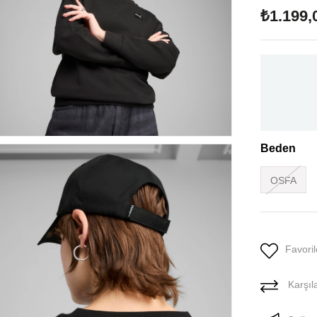
₺1.199,
Beden
OSFA
Favoril
Karşıla