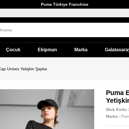
Puma Türkiye Franchise
Çocuk
Ekipman
Marka
Galatasara
ap Unisex Yetişkin Şapka
Puma E
Yetişk
Stok Kodu
Marka
:
Pu