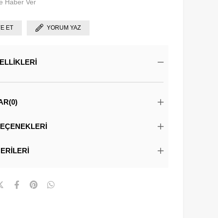
e Haber Ver
YE ET
YORUM YAZ
ELLIKLERI
AR
(0)
EÇENEKLERI
ERILERI