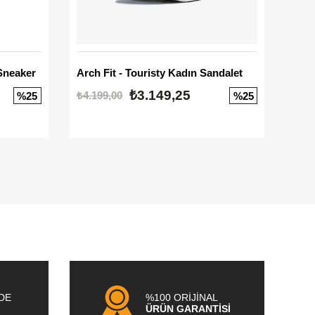
Sneaker
Arch Fit - Touristy Kadın Sandalet
Big
₺3.149,25
₺4.199,00
₺3.1
%25
%25
NDE
%100 ORİJİNAL
ÜRÜN GARANTİSİ