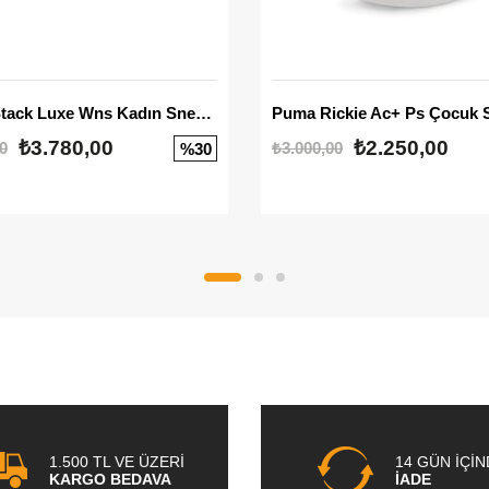
Mayze Stack Luxe Wns Kadın Sneaker
Puma Rickie Ac+ Ps Çocuk 
₺3.780,00
₺2.250,00
0
₺3.000,00
%30
1.500 TL VE ÜZERİ
14 GÜN İÇİ
KARGO BEDAVA
İADE