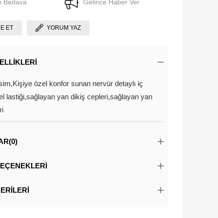
o Bedava
Gelince Haber Ver
YE ET
YORUM YAZ
ELLIKLERI
im,Kişiye özel konfor sunan nervür detaylı iç
el lastiği,sağlayan yan dikiş cepleri,sağlayan yan
ri
AR
(0)
EÇENEKLERI
ERILERI