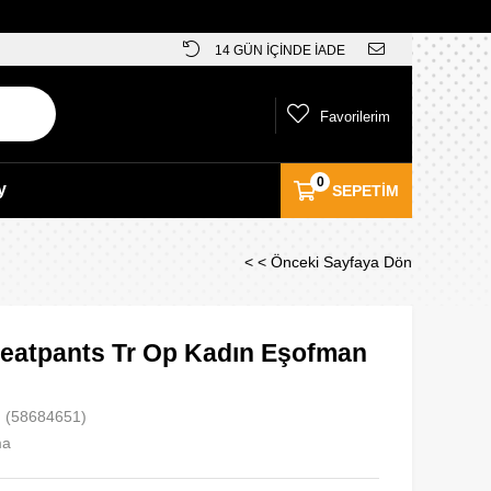
14 GÜN İÇİNDE İADE
Favorilerim
0
y
SEPETIM
< < Önceki Sayfaya Dön
eatpants Tr Op Kadın Eşofman
(58684651)
ma