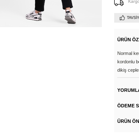
Karg
TAVSI
ÜRÜN ÖZ
Normal kes
kordonlu b
dikiş ceple
YORUML
ÖDEME S
ÜRÜN ÖN