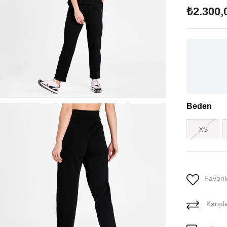
₺2.300,
Beden
XS
Favoril
Karşıla