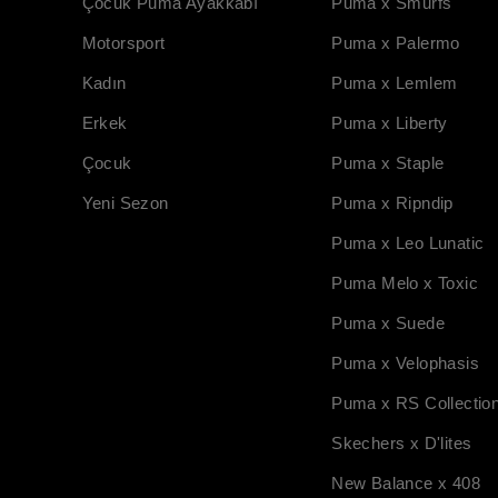
Çocuk Puma Ayakkabı
Puma x Smurfs
Motorsport
Puma x Palermo
Kadın
Puma x Lemlem
Erkek
Puma x Liberty
Çocuk
Puma x Staple
Yeni Sezon
Puma x Ripndip
Puma x Leo Lunatic
Puma Melo x Toxic
Puma x Suede
Puma x Velophasis
Puma x RS Collectio
Skechers x D'lites
New Balance x 408