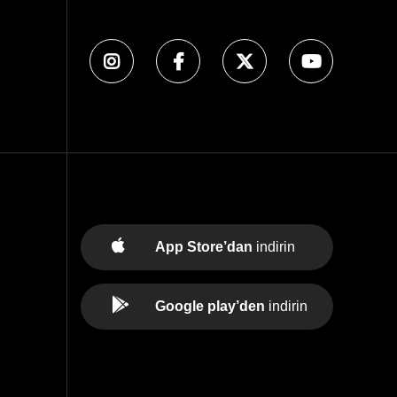
App Store’dan
indirin
Google play’den
indirin