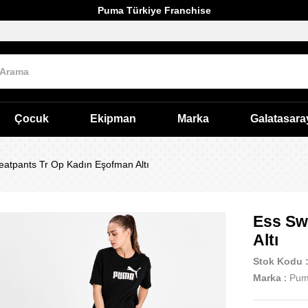
Puma Türkiye Franchise
Çocuk
Ekipman
Marka
Galatasara
atpants Tr Op Kadın Eşofman Altı
Ess Sw
Altı
Stok Kodu
Marka
:
Pu