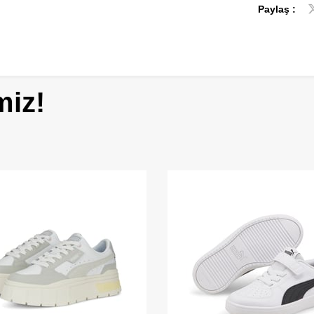
Paylaş :
miz!