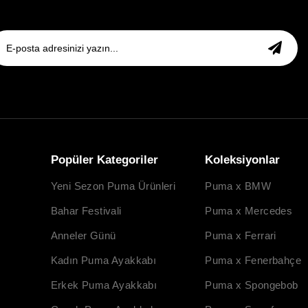
Popüler Kategoriler
Koleksiyonlar
Yeni Sezon Puma Ürünleri
Puma x BMW
Bahar Festivali
Puma x Mercedes
Anneler Günü
Puma x Ferrari
Kadın Puma Ayakkabı
Puma x Fenerbahçe
Erkek Puma Ayakkabı
Puma x Spongebob