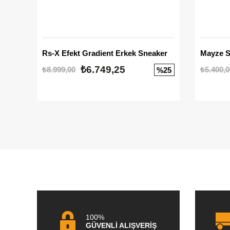
Rs-X Efekt Gradient Erkek Sneaker
₺6.749,25
₺8.999,00
₺5.400,0
%25
100%
GÜVENLİ ALIŞVERİŞ