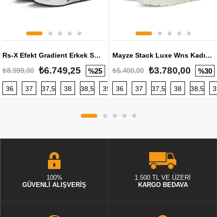
Rs-X Efekt Gradient Erkek Sneaker
Mayze Stack Luxe Wns Kadın Sneaker
₺6.749,25
₺3.780,00
₺8.999,00
₺5.400,00
%25
%30
36
37
37,5
38
38,5
39
36
40
37
40,5
37,5
41
38
42
38,5
42,5
3
100%
1.500 TL VE ÜZERİ
GÜVENLİ ALIŞVERİŞ
KARGO BEDAVA