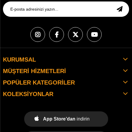
KURUMSAL
MÜŞTERI HIZMETLERI
POPÜLER KATEGORILER
KOLEKSIYONLAR
App Store’dan
indirin