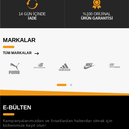
14 GÜN İÇİNDE
%100 ORİJİNAL
İADE
ÜRÜN GARANTİSİ
MARKALAR
TÜM MARKALAR
E-BÜLTEN
Kampanyalarımızdan ve fırsatlardan haberdar olmak için
bültenimize kayıt olun!