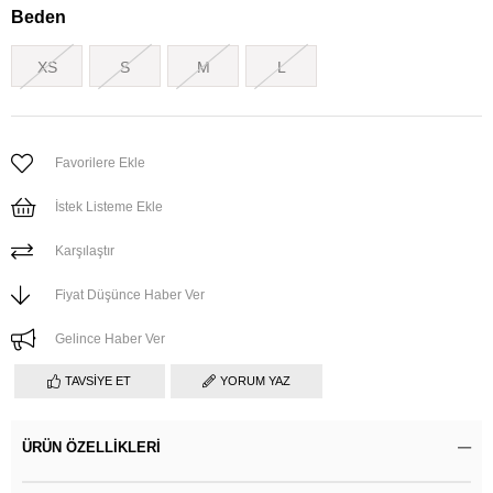
Beden
XS
S
M
L
Favorilere Ekle
İstek Listeme Ekle
Karşılaştır
Fiyat Düşünce Haber Ver
Gelince Haber Ver
TAVSIYE ET
YORUM YAZ
ÜRÜN ÖZELLIKLERI