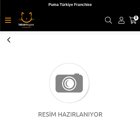
Puma Türkiye Franchise
0
Puma Evoknıt Core Seamless Tee Kadın Üst & T-shirt- 58007201