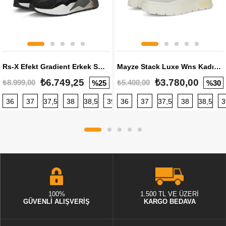
Rs-X Efekt Gradient Erkek Sneaker
Mayze Stack Luxe Wns Kadın Sneaker
₺6.749,25
₺3.780,00
₺8.999,00
₺5.400,00
%25
%30
36
37
37,5
38
38,5
39
36
40
37
40,5
37,5
41
38
42
38,5
42,5
3
100%
1.500 TL VE ÜZERİ
GÜVENLİ ALIŞVERİŞ
KARGO BEDAVA