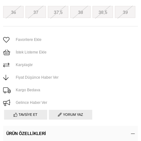
36
37
37,5
38
38,5
39
Favorilere Ekle
İstek Listeme Ekle
Karşılaştır
Fiyat Düşünce Haber Ver
Kargo Bedava
Gelince Haber Ver
TAVSIYE ET
YORUM YAZ
ÜRÜN ÖZELLIKLERI