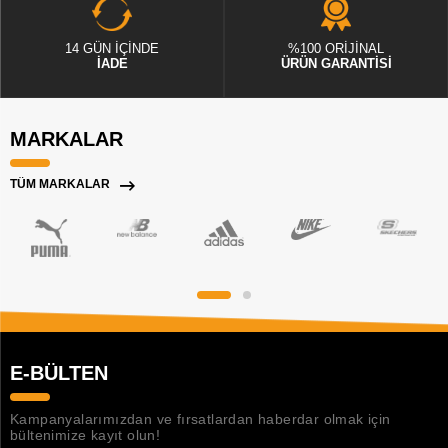
14 GÜN İÇİNDE
%100 ORİJİNAL
İADE
ÜRÜN GARANTİSİ
MARKALAR
TÜM MARKALAR
E-BÜLTEN
Kampanyalarımızdan ve fırsatlardan haberdar olmak için
bültenimize kayıt olun!