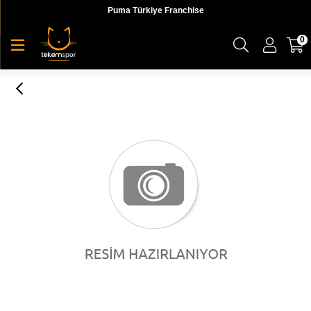
Puma Türkiye Franchise
0
Puma Evostrıpe Fz Warm Hoodie Erkek Sweatshirts - 58347201