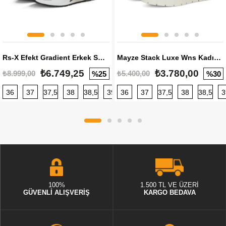
Rs-X Efekt Gradient Erkek Sneaker
Mayze Stack Luxe Wns Kadın Sneaker
₺6.749,25
₺3.780,00
₺8.999,00
₺5.400,00
%25
%30
36
37
37,5
38
38,5
39
36
40
37
40,5
37,5
41
38
42
38,5
42,5
3
100%
1.500 TL VE ÜZERİ
GÜVENLİ ALIŞVERİŞ
KARGO BEDAVA