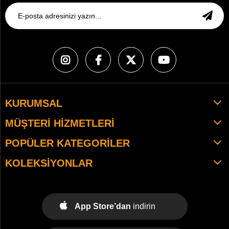
KURUMSAL
MÜŞTERI HIZMETLERI
POPÜLER KATEGORILER
KOLEKSIYONLAR
App Store’dan
indirin