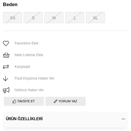
Beden
XS
S
M
L
XL
Favorilere Ekle
İstek Listeme Ekle
Karşılaştır
Fiyat Düşünce Haber Ver
Gelince Haber Ver
TAVSIYE ET
YORUM YAZ
ÜRÜN ÖZELLIKLERI