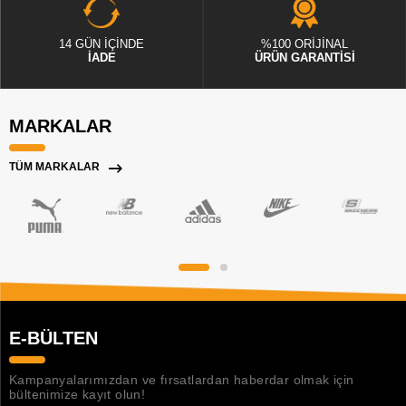
14 GÜN İÇİNDE
%100 ORİJİNAL
İADE
ÜRÜN GARANTİSİ
MARKALAR
TÜM MARKALAR
E-BÜLTEN
Kampanyalarımızdan ve fırsatlardan haberdar olmak için
bültenimize kayıt olun!