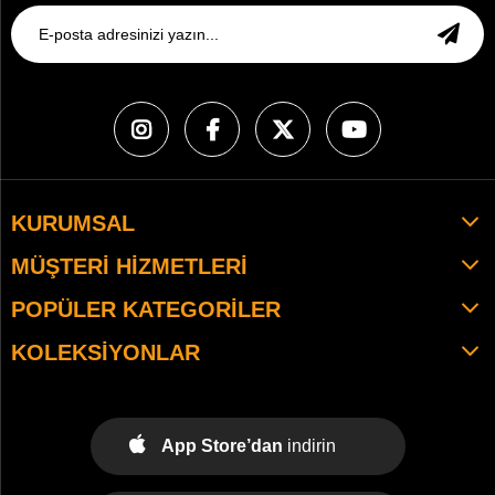
KURUMSAL
MÜŞTERI HIZMETLERI
POPÜLER KATEGORILER
KOLEKSIYONLAR
App Store’dan
indirin