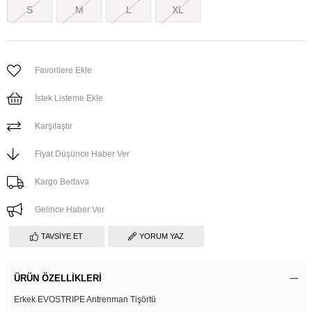
S
M
L
XL
Favorilere Ekle
İstek Listeme Ekle
Karşılaştır
Fiyat Düşünce Haber Ver
Kargo Bedava
Gelince Haber Ver
TAVSIYE ET
YORUM YAZ
ÜRÜN ÖZELLIKLERI
Erkek EVOSTRIPE Antrenman Tişörtü