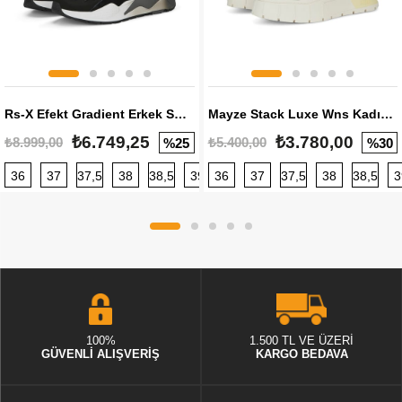
Rs-X Efekt Gradient Erkek Sneaker
Mayze Stack Luxe Wns Kadın Sneaker
₺6.749,25
₺3.780,00
₺8.999,00
₺5.400,00
%25
%30
36
37
37,5
38
38,5
39
36
40
37
40,5
37,5
41
38
42
38,5
42,5
3
100%
1.500 TL VE ÜZERİ
GÜVENLİ ALIŞVERİŞ
KARGO BEDAVA