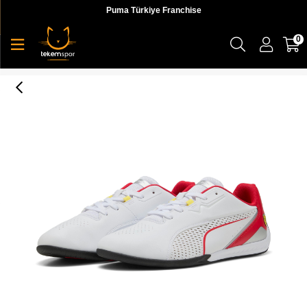
Puma Türkiye Franchise
0
Puma Ferrari Drift Cat 11 Unisex Yetişkin Sneaker