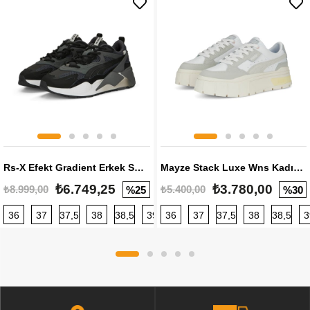
Rs-X Efekt Gradient Erkek Sneaker
Mayze Stack Luxe Wns Kadın Sneaker
₺6.749,25
₺3.780,00
₺8.999,00
₺5.400,00
%25
%30
36
37
37,5
38
38,5
39
36
40
37
40,5
37,5
41
38
42
38,5
42,5
3