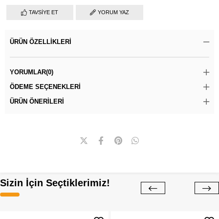
TAVSIYE ET
YORUM YAZ
ÜRÜN ÖZELLIKLERI
YORUMLAR
(0)
ÖDEME SEÇENEKLERI
ÜRÜN ÖNERILERI
Sizin İçin Seçtiklerimiz!