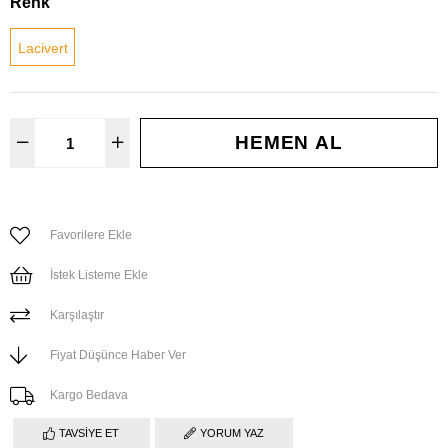
Renk
Lacivert
Favorilere Ekle
İstek Listeme Ekle
Karşılaştır
Fiyat Düşünce Haber Ver
Kargo Bedava
TAVSIYE ET
YORUM YAZ