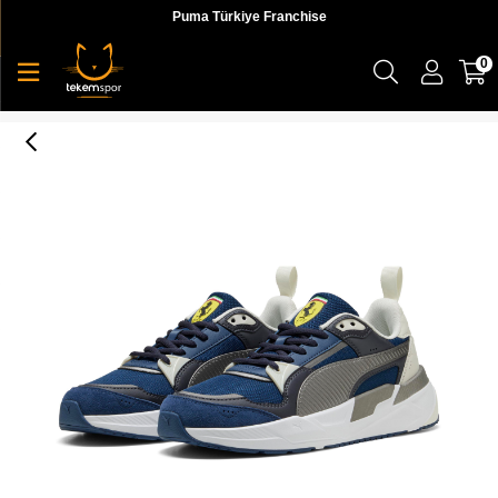
Puma Türkiye Franchise
0
Puma Ferrari Trinity 2 Unisex Yetişkin Sneaker