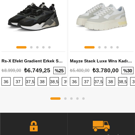
Rs-X Efekt Gradient Erkek Sneaker
Mayze Stack Luxe Wns Kadın Sneaker
₺6.749,25
₺3.780,00
₺8.999,00
₺5.400,00
%25
%30
36
37
37,5
38
38,5
39
36
40
37
40,5
37,5
41
38
42
38,5
42,5
3