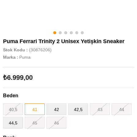
Puma Ferrari Trinity 2 Unisex Yetişkin Sneaker
Stok Kodu
(30876206)
Marka
:
Puma
₺6.999,00
Beden
40,5
41
42
42,5
43
44
44,5
45
46