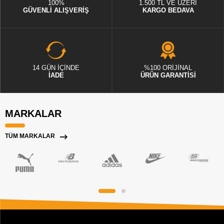
100%
1.500 TL VE ÜZERİ
GÜVENLİ ALIŞVERİŞ
KARGO BEDAVA
14 GÜN İÇİNDE
%100 ORİJİNAL
İADE
ÜRÜN GARANTİSİ
MARKALAR
TÜM MARKALAR