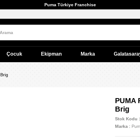
Puma Türkiye Franchise
Çocuk
Ekipman
Marka
Galatasara
Brig
PUMA F
Brig
Stok Kodu
Marka
:
Pu