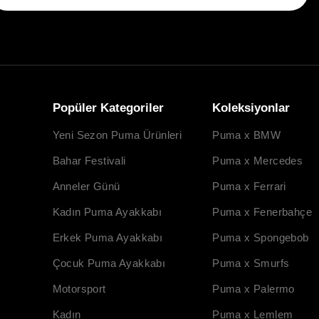
Popüler Kategoriler
Koleksiyonlar
Yeni Sezon Puma Ürünleri
Puma x BMW
Bahar Festivali
Puma x Mercedes
Anneler Günü
Puma x Ferrari
Kadın Puma Ayakkabı
Puma x Fenerbahçe
Erkek Puma Ayakkabı
Puma x Spongebob
Çocuk Puma Ayakkabı
Puma x Smurfs
Motorsport
Puma x Palermo
Kadın
Puma x Lemlem