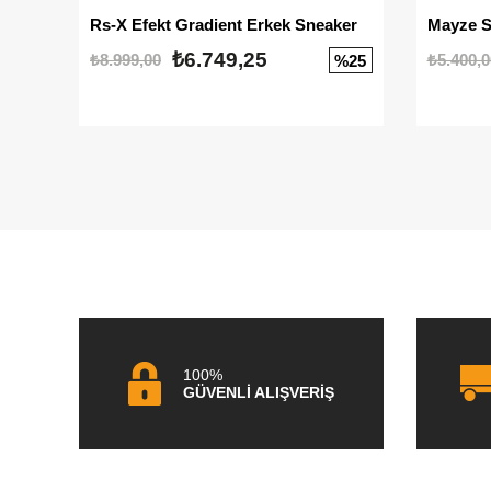
Rs-X Efekt Gradient Erkek Sneaker
₺6.749,25
₺8.999,00
₺5.400,0
%25
100%
GÜVENLİ ALIŞVERİŞ