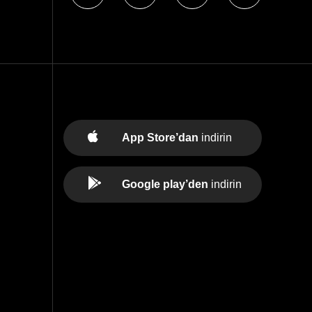
App Store’dan
indirin
Google play’den
indirin