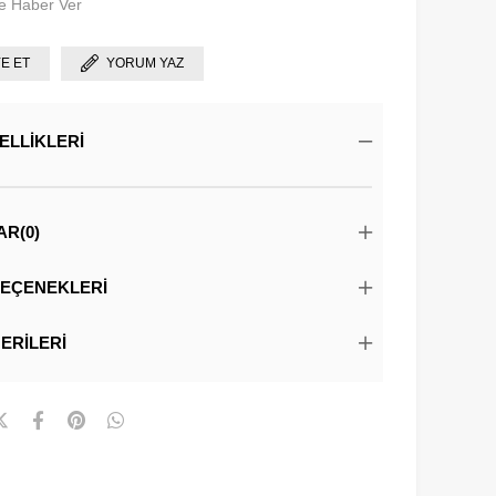
e Haber Ver
YE ET
YORUM YAZ
ELLIKLERI
AR
(0)
EÇENEKLERI
ERILERI