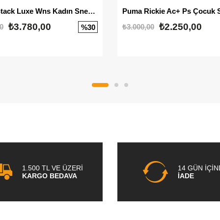
Mayze Stack Luxe Wns Kadın Sneaker
Puma Rickie Ac+ Ps Çocuk 
₺3.780,00
₺2.250,00
0
₺3.000,00
%30
1.500 TL VE ÜZERİ
14 GÜN İÇİ
KARGO BEDAVA
İADE