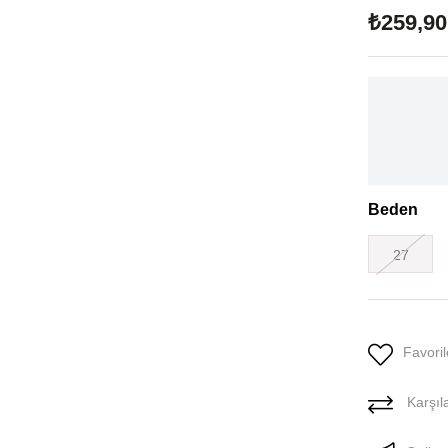
₺259,90
Beden
27
Favoril
Karşıla