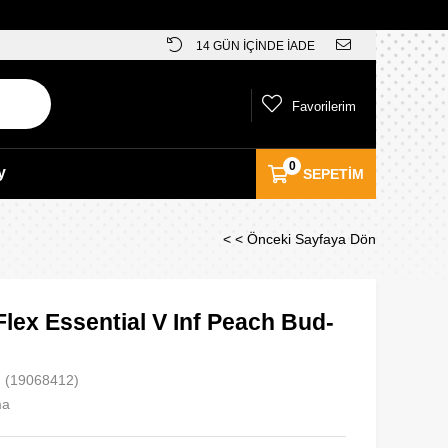
14 GÜN İÇİNDE İADE
Favorilerim
0
y
SEPETIM
< < Önceki Sayfaya Dön
lex Essential V Inf Peach Bud-
(19068412)
ma