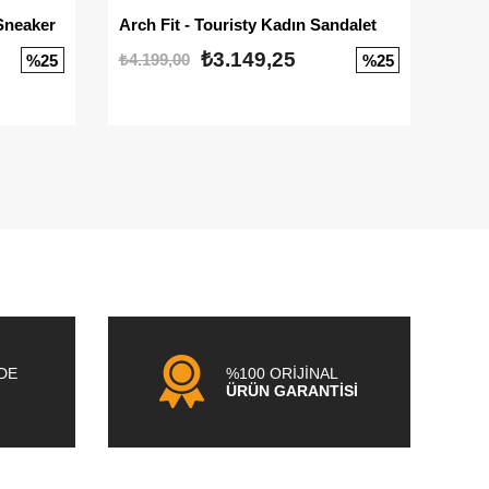
Sneaker
Arch Fit - Touristy Kadın Sandalet
Big
₺3.149,25
₺4.199,00
₺3.1
%25
%25
NDE
%100 ORİJİNAL
ÜRÜN GARANTİSİ