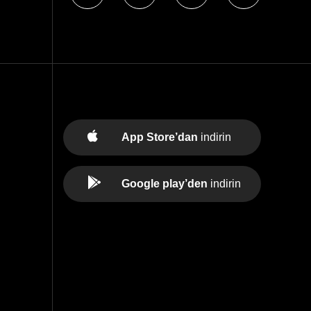
App Store’dan
indirin
Google play’den
indirin