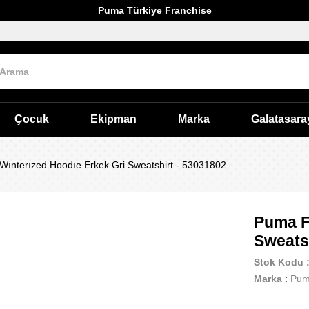
Puma Türkiye Franchise
Çocuk
Ekipman
Marka
Galatasara
ınterızed Hoodıe Erkek Gri Sweatshirt - 53031802
Puma F
Sweats
Stok Kodu
Marka
:
Pu