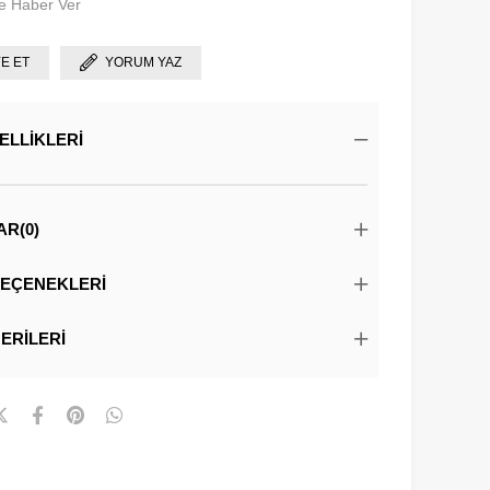
e Haber Ver
YE ET
YORUM YAZ
ELLIKLERI
AR
(0)
EÇENEKLERI
ERILERI