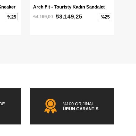
Sneaker
Arch Fit - Touristy Kadın Sandalet
Big
₺3.149,25
₺4.199,00
₺3.1
%25
%25
NDE
%100 ORİJİNAL
ÜRÜN GARANTİSİ