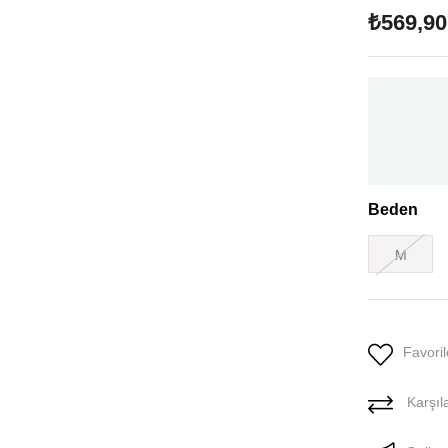
₺569,90
Beden
M
Favoril
Karşıla