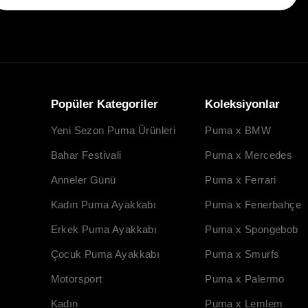
Popüler Kategoriler
Koleksiyonlar
Yeni Sezon Puma Ürünleri
Puma x BMW
Bahar Festivali
Puma x Mercedes
Anneler Günü
Puma x Ferrari
Kadın Puma Ayakkabı
Puma x Fenerbahçe
Erkek Puma Ayakkabı
Puma x Spongebob
Çocuk Puma Ayakkabı
Puma x Smurfs
Motorsport
Puma x Palermo
Kadın
Puma x Lemlem