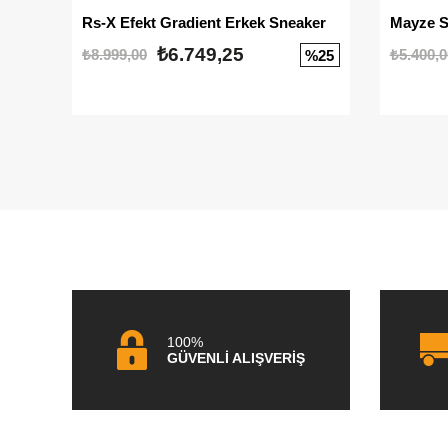
Rs-X Efekt Gradient Erkek Sneaker
₺6.749,25
₺8.999,00
₺5.400,0
%25
100%
GÜVENLİ ALIŞVERİŞ