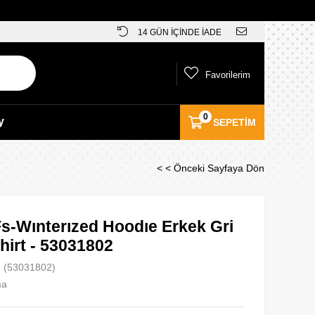
14 GÜN İÇİNDE İADE
Favorilerim
0
y
SEPETIM
< < Önceki Sayfaya Dön
s-Wınterızed Hoodıe Erkek Gri
hirt - 53031802
(53031802)
ma