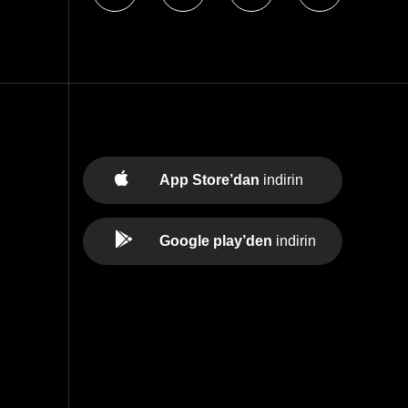
App Store’dan
indirin
Google play’den
indirin