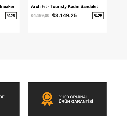
Sneaker
Arch Fit - Touristy Kadın Sandalet
Big
₺3.149,25
₺4.199,00
₺3.1
%25
%25
NDE
%100 ORİJİNAL
ÜRÜN GARANTİSİ