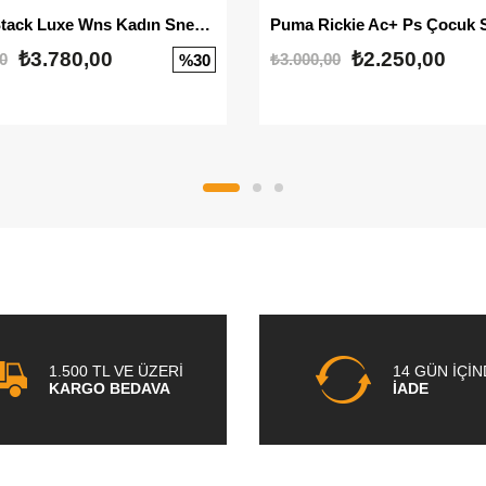
Mayze Stack Luxe Wns Kadın Sneaker
Puma Rickie Ac+ Ps Çocuk 
₺3.780,00
₺2.250,00
0
₺3.000,00
%30
1.500 TL VE ÜZERİ
14 GÜN İÇİ
KARGO BEDAVA
İADE