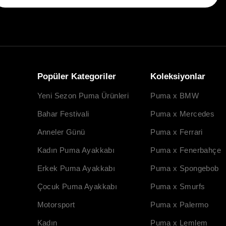
Popüler Kategoriler
Koleksiyonlar
Yeni Sezon Puma Ürünleri
Puma x BMW
Bahar Festivali
Puma x Mercedes
Anneler Günü
Puma x Ferrari
Kadın Puma Ayakkabı
Puma x Fenerbahçe
Erkek Puma Ayakkabı
Puma x Spongebob
Çocuk Puma Ayakkabı
Puma x Smurfs
Motorsport
Puma x Palermo
Kadın
Puma x Lemlem