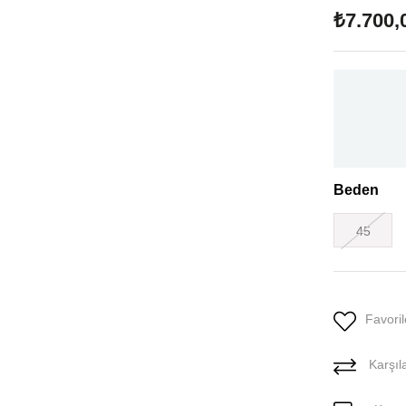
₺7.700,
Beden
45
Favoril
Karşıla