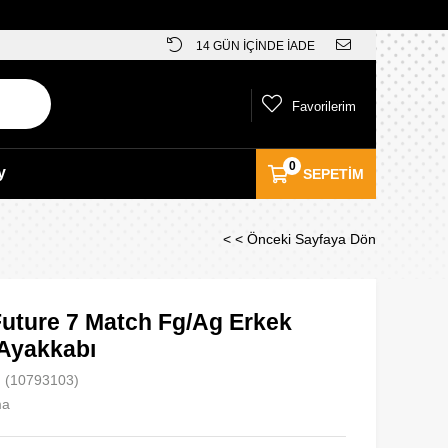
14 GÜN İÇİNDE İADE
Favorilerim
0
y
SEPETIM
< < Önceki Sayfaya Dön
uture 7 Match Fg/Ag Erkek
 Ayakkabı
(10793103)
ma