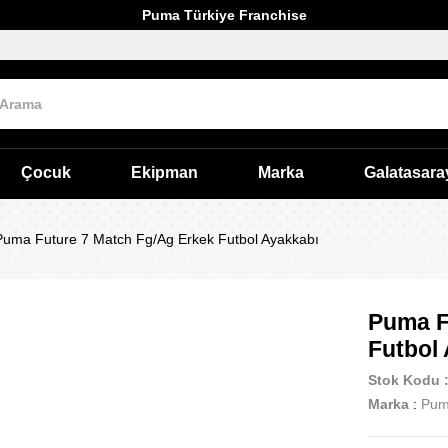
Puma Türkiye Franchise
Çocuk
Ekipman
Marka
Galatasara
Puma Future 7 Match Fg/Ag Erkek Futbol Ayakkabı
Puma F
Futbol
Stok Kodu
Marka
:
Pu