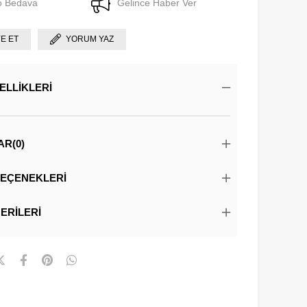
o Bedava
Gelince Haber Ver
YE ET
YORUM YAZ
ELLIKLERI
AR
(0)
EÇENEKLERI
ERILERI