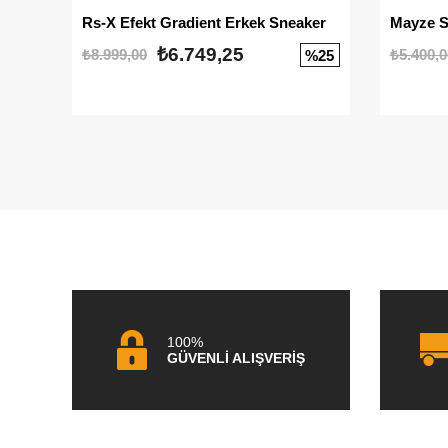
Rs-X Efekt Gradient Erkek Sneaker
₺6.749,25
₺8.999,00
₺5.400,0
%25
100%
GÜVENLİ ALIŞVERİŞ