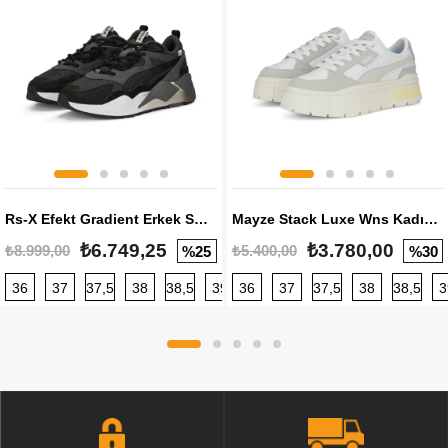
Rs-X Efekt Gradient Erkek Sneaker
Mayze Stack Luxe Wns Kadın Sneaker
₺6.749,25
₺3.780,00
₺8.999,00
₺5.400,00
%25
%30
36
37
37,5
38
38,5
39
36
40
37
40,5
37,5
41
38
42
38,5
42,5
3