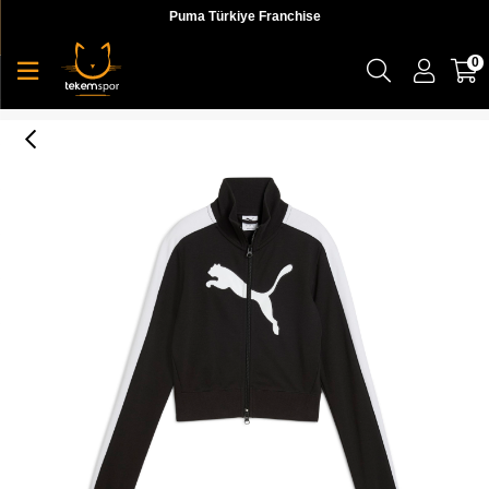
Puma Türkiye Franchise
0
Puma Future.Puma.Archıve Jacket Kadın Yetişkin Ceket