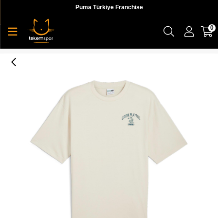
Puma Türkiye Franchise
0
Puma Graphics Grow Playful Tee Erkek T-shirt