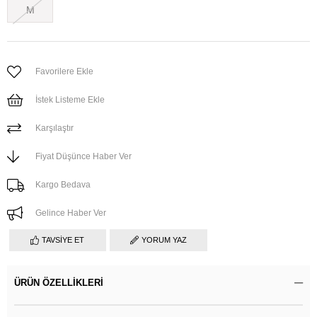
M
Favorilere Ekle
İstek Listeme Ekle
Karşılaştır
Fiyat Düşünce Haber Ver
Kargo Bedava
Gelince Haber Ver
TAVSIYE ET
YORUM YAZ
ÜRÜN ÖZELLIKLERI