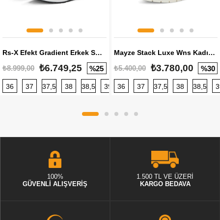
Rs-X Efekt Gradient Erkek Sneaker
Mayze Stack Luxe Wns Kadın Sneaker
₺6.749,25
₺3.780,00
₺8.999,00
₺5.400,00
%25
%30
36
37
37,5
38
38,5
39
36
40
37
40,5
37,5
41
38
42
38,5
42,5
3
100%
1.500 TL VE ÜZERİ
GÜVENLİ ALIŞVERİŞ
KARGO BEDAVA