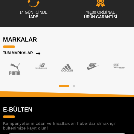
14 GÜN İÇİNDE
%100 ORİJİNAL
İADE
ÜRÜN GARANTİSİ
MARKALAR
TÜM MARKALAR
E-BÜLTEN
Kampanyalarımızdan ve fırsatlardan haberdar olmak için
bültenimize kayıt olun!