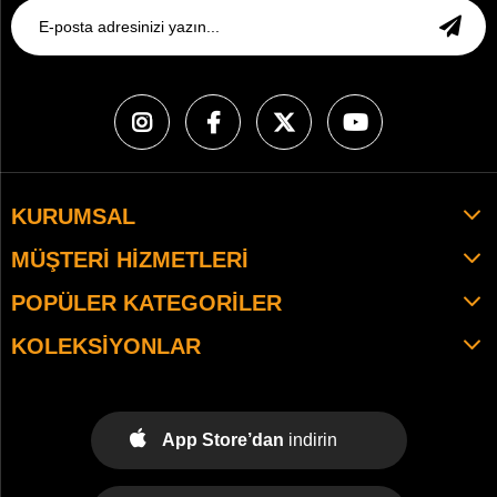
KURUMSAL
MÜŞTERI HIZMETLERI
POPÜLER KATEGORILER
KOLEKSIYONLAR
App Store’dan
indirin