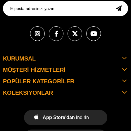
KURUMSAL
MÜŞTERI HIZMETLERI
POPÜLER KATEGORILER
KOLEKSIYONLAR
App Store’dan
indirin