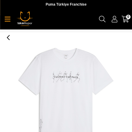
Puma Türkiye Franchise
0
Puma Graphıcs Runnıng Illustratıo Erkek Tişört