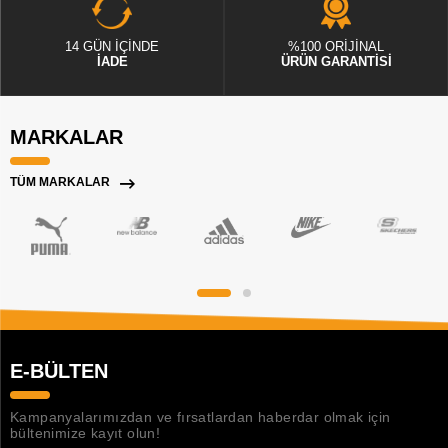
14 GÜN İÇİNDE
%100 ORİJİNAL
İADE
ÜRÜN GARANTİSİ
MARKALAR
TÜM MARKALAR
E-BÜLTEN
Kampanyalarımızdan ve fırsatlardan haberdar olmak için
bültenimize kayıt olun!