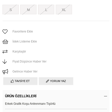
S
M
L
XL
Favorilere Ekle
İstek Listeme Ekle
Karşılaştır
Fiyat Düşünce Haber Ver
Gelince Haber Ver
TAVSIYE ET
YORUM YAZ
ÜRÜN ÖZELLIKLERI
Erkek Grafik Koşu Antrenmanı Tişörtü