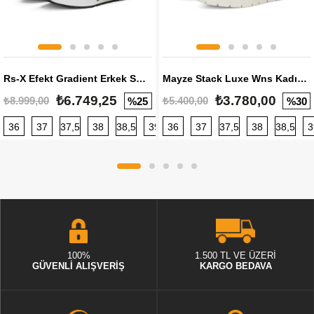
Rs-X Efekt Gradient Erkek Sneaker
Mayze Stack Luxe Wns Kadın Sneaker
₺6.749,25
₺3.780,00
₺8.999,00
₺5.400,00
%25
%30
36
37
37,5
38
38,5
39
36
40
37
40,5
37,5
41
38
42
38,5
42,5
3
100%
1.500 TL VE ÜZERİ
GÜVENLİ ALIŞVERİŞ
KARGO BEDAVA