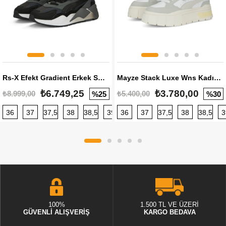
Rs-X Efekt Gradient Erkek Sneaker
Mayze Stack Luxe Wns Kadın Sneaker
₺6.749,25
₺3.780,00
₺8.999,00
₺5.400,00
%25
%30
36
37
37,5
38
38,5
39
36
40
37
40,5
37,5
41
38
42
38,5
42,5
3
100%
1.500 TL VE ÜZERİ
GÜVENLİ ALIŞVERİŞ
KARGO BEDAVA