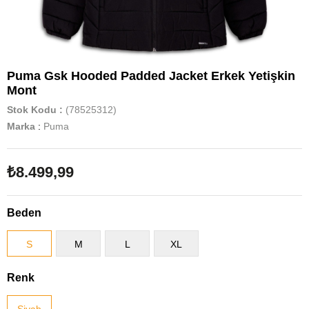
Puma Gsk Hooded Padded Jacket Erkek Yetişkin
Mont
Stok Kodu
(78525312)
Marka
:
Puma
₺8.499,99
Beden
S
M
L
XL
Renk