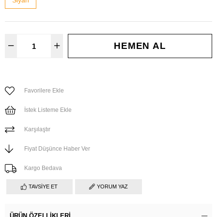
Siyah
Favorilere Ekle
İstek Listeme Ekle
Karşılaştır
Fiyat Düşünce Haber Ver
Kargo Bedava
TAVSIYE ET
YORUM YAZ
ÜRÜN ÖZELLIKLERI