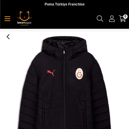
Puma Türkiye Franchise
0
Puma Gsk Hooded Padded Jacket Erkek Yetişkin Mont