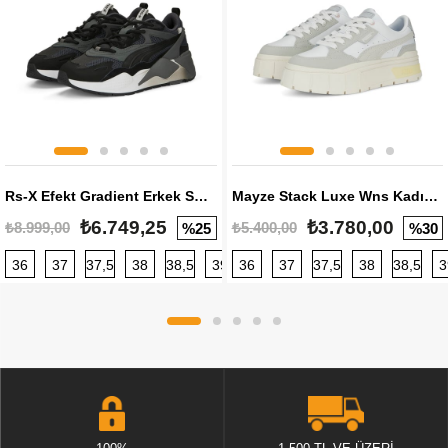
Rs-X Efekt Gradient Erkek Sneaker
Mayze Stack Luxe Wns Kadın Sneaker
₺6.749,25
₺3.780,00
₺8.999,00
₺5.400,00
%25
%30
36
37
37,5
38
38,5
39
36
40
37
40,5
37,5
41
38
42
38,5
42,5
3