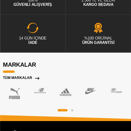
100%
1.500 TL VE ÜZERİ
GÜVENLİ ALIŞVERİŞ
KARGO BEDAVA
14 GÜN İÇİNDE
%100 ORİJİNAL
İADE
ÜRÜN GARANTİSİ
MARKALAR
TÜM MARKALAR