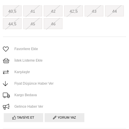
40,5
41
42
42,5
43
44
44,5
45
46
Favorilere Ekle
İstek Listeme Ekle
Karşılaştır
Fiyat Düşünce Haber Ver
Kargo Bedava
Gelince Haber Ver
TAVSIYE ET
YORUM YAZ