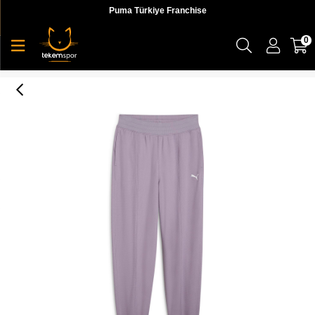
Puma Türkiye Franchise
0
Puma Her High Waist Pants Kadın Eşofman Altı