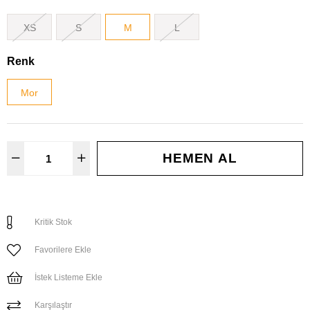
XS
S
M
L
Renk
Mor
Kritik Stok
Favorilere Ekle
İstek Listeme Ekle
Karşılaştır