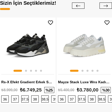
Sizin İçin Seçtiklerimiz!
Rs-X Efekt Gradient Erkek Sneaker
Mayze Stack Luxe Wns Kadın Sneaker
₺6.749,25
₺3.780,00
₺8.999,00
₺5.400,00
%25
%30
36
37
37,5
38
38,5
39
36
40
37
40,5
37,5
41
38
42
38,5
42,5
3