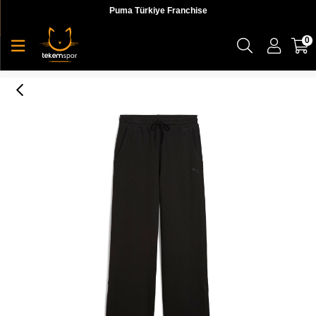
Puma Türkiye Franchise
0
Puma Her High-Waist Straight Pant Kadın Eşofman Altı