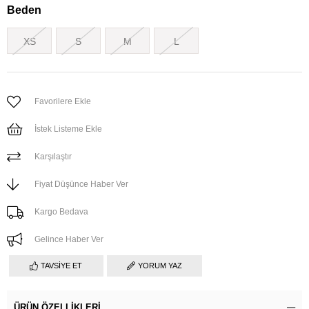
Beden
XS
S
M
L
Favorilere Ekle
İstek Listeme Ekle
Karşılaştır
Fiyat Düşünce Haber Ver
Kargo Bedava
Gelince Haber Ver
TAVSIYE ET
YORUM YAZ
ÜRÜN ÖZELLIKLERI