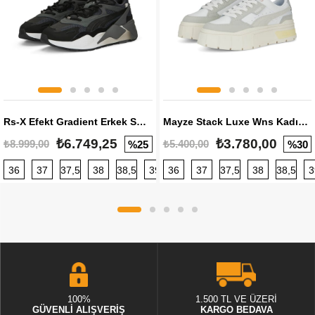
Rs-X Efekt Gradient Erkek Sneaker
Mayze Stack Luxe Wns Kadın Sneaker
₺6.749,25
₺3.780,00
₺8.999,00
₺5.400,00
%25
%30
36
37
37,5
38
38,5
39
36
40
37
40,5
37,5
41
38
42
38,5
42,5
3
100%
1.500 TL VE ÜZERİ
GÜVENLİ ALIŞVERİŞ
KARGO BEDAVA