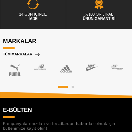
14 GÜN İÇİNDE
%100 ORİJİNAL
İADE
ÜRÜN GARANTİSİ
MARKALAR
TÜM MARKALAR
E-BÜLTEN
Kampanyalarımızdan ve fırsatlardan haberdar olmak için
bültenimize kayıt olun!