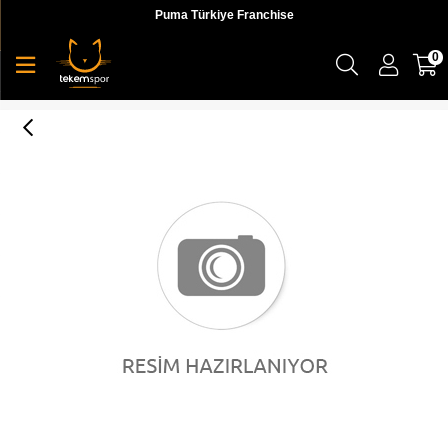
Puma Türkiye Franchise
0
Puma Ignite Heather Ss Tee Kadın Üst & T-shirt - 51825602