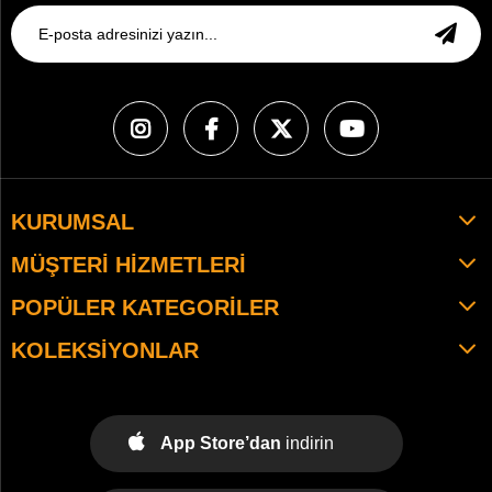
KURUMSAL
MÜŞTERI HIZMETLERI
POPÜLER KATEGORILER
KOLEKSIYONLAR
App Store’dan
indirin