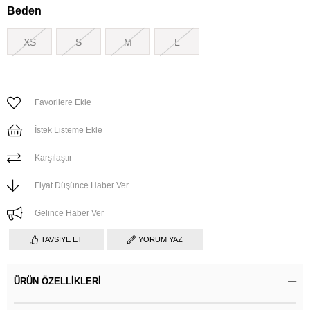
Beden
XS
S
M
L
Favorilere Ekle
İstek Listeme Ekle
Karşılaştır
Fiyat Düşünce Haber Ver
Gelince Haber Ver
TAVSIYE ET
YORUM YAZ
ÜRÜN ÖZELLIKLERI