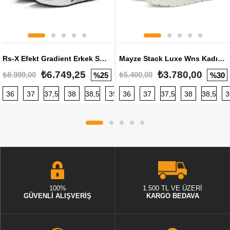
Rs-X Efekt Gradient Erkek Sneaker
Mayze Stack Luxe Wns Kadın Sneaker
₺6.749,25
₺3.780,00
₺8.999,00
₺5.400,00
%25
%30
36
37
37,5
38
38,5
39
36
40
37
40,5
37,5
41
38
42
38,5
42,5
3
100%
1.500 TL VE ÜZERİ
GÜVENLİ ALIŞVERİŞ
KARGO BEDAVA