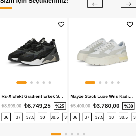
Sizin İçin Seçtiklerimiz!
Rs-X Efekt Gradient Erkek Sneaker
Mayze Stack Luxe Wns Kadın Sneaker
₺6.749,25
₺3.780,00
₺8.999,00
₺5.400,00
%25
%30
36
37
37,5
38
38,5
39
36
40
37
40,5
37,5
41
38
42
38,5
42,5
3