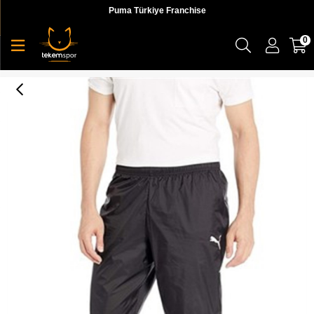
Puma Türkiye Franchise
0
Puma Liga Training Rain Pants Erkek Eşofman Altı - 65532003