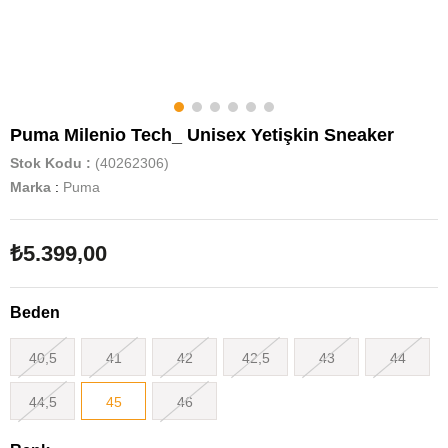
Puma Milenio Tech_ Unisex Yetişkin Sneaker
Stok Kodu
(40262306)
Marka
:
Puma
₺5.399,00
Beden
40,5
41
42
42,5
43
44
44,5
45
46