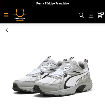
Puma Türkiye Franchise
0
Puma Milenio Tech_ Unisex Yetişkin Sneaker