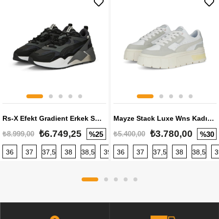
Rs-X Efekt Gradient Erkek Sneaker
Mayze Stack Luxe Wns Kadın Sneaker
₺6.749,25
₺3.780,00
₺8.999,00
₺5.400,00
%25
%30
36
37
37,5
38
38,5
39
36
40
37
40,5
37,5
41
38
42
38,5
42,5
3