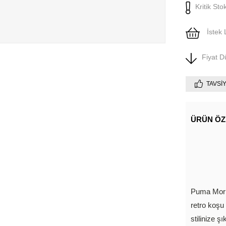
Kritik Sto
İstek 
Fiyat 
TAVSI
ÜRÜN ÖZ
Puma Morp
retro koşu 
stilinize ş