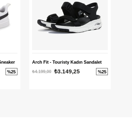
Sneaker
Arch Fit - Touristy Kadın Sandalet
Big
₺3.149,25
₺4.199,00
₺3.1
%25
%25