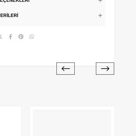
EÇENEKLERI
ERILERI