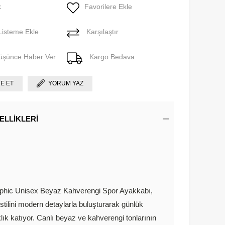
k
Favorilere Ekle
Listeme Ekle
Karşılaştır
Düşünce Haber Ver
Kargo Bedava
YE ET
YORUM YAZ
ELLIKLERI
hic Unisex Beyaz Kahverengi Spor Ayakkabı,
stilini modern detaylarla buluşturarak günlük
ıklık katıyor. Canlı beyaz ve kahverengi tonlarının