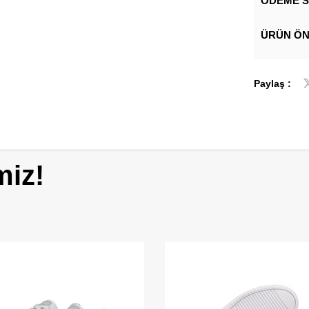
ÖDEME S
ÜRÜN ÖN
Paylaş :
miz!