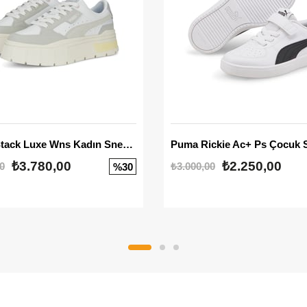
Mayze Stack Luxe Wns Kadın Sneaker
Puma Rickie Ac+ Ps Çocuk 
₺3.780,00
₺2.250,00
0
₺3.000,00
%30