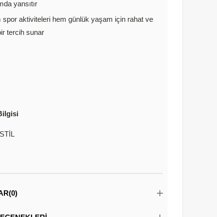
mda yansıtır
spor aktiviteleri hem günlük yaşam için rahat ve
bir tercih sunar
ilgisi
STİL
AR
(0)