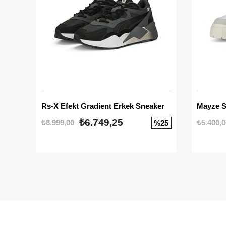
Rs-X Efekt Gradient Erkek Sneaker
₺6.749,25
₺8.999,00
₺5.400,0
%25