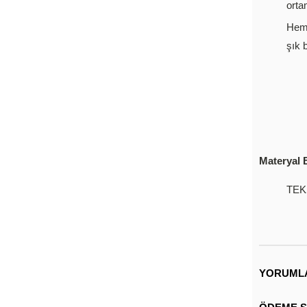
orta
Hem 
şık 
Materyal B
TEK
YORUML