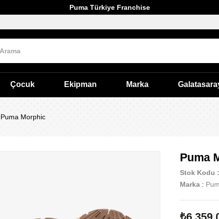
Puma Türkiye Franchise
Çocuk
Ekipman
Marka
Galatasara
Puma Morphic
Puma M
Stok Kodu
Marka
:
Pu
₺6.359,