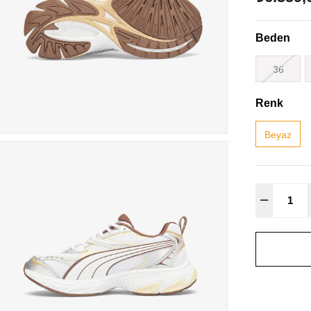
Beden
36
Renk
Beyaz