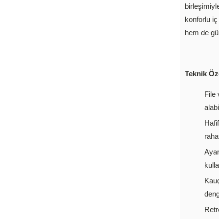
birleşimiy
konforlu iç
hem de gün
Teknik Öze
File
alab
Hafi
raha
Ayar
kull
Kauç
denge
Retr