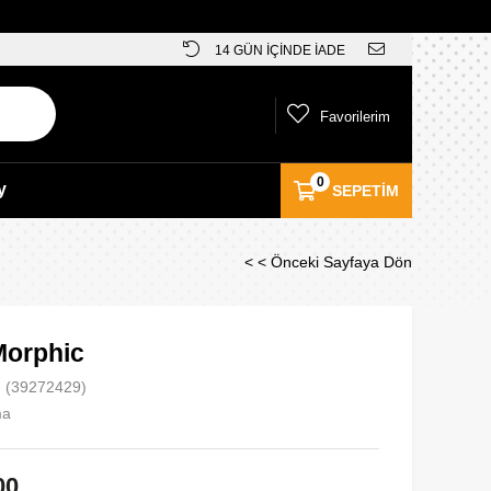
14 GÜN İÇİNDE İADE
Favorilerim
0
y
SEPETIM
< < Önceki Sayfaya Dön
orphic
(39272429)
ma
00