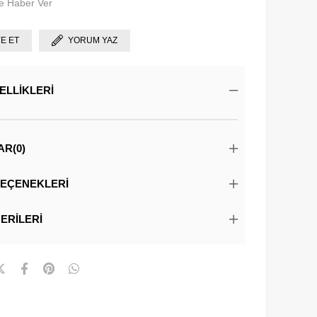
e Haber Ver
YE ET
YORUM YAZ
ELLIKLERI
AR
(0)
EÇENEKLERI
ERILERI