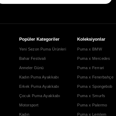
Popüler Kategoriler
Koleksiyonlar
Yeni Sezon Puma Ürünleri
Puma x BMW
Bahar Festivali
Puma x Mercedes
Anneler Günü
Puma x Ferrari
Kadın Puma Ayakkabı
Puma x Fenerbahçe
Erkek Puma Ayakkabı
Puma x Spongebob
Çocuk Puma Ayakkabı
Puma x Smurfs
Motorsport
Puma x Palermo
Kadın
Puma x Lemlem