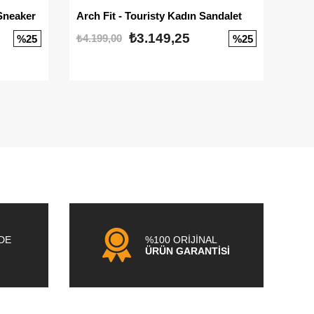
Sneaker
Arch Fit - Touristy Kadın Sandalet
Big
₺3.149,25
₺4.199,00
₺3.1
%25
%25
NDE
%100 ORİJİNAL
ÜRÜN GARANTİSİ