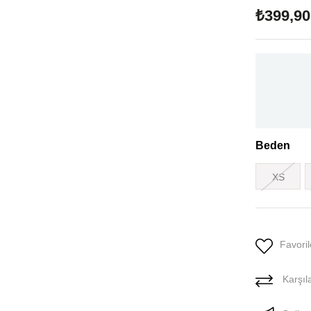
₺399,90
Beden
XS
Favoril
Karşıla