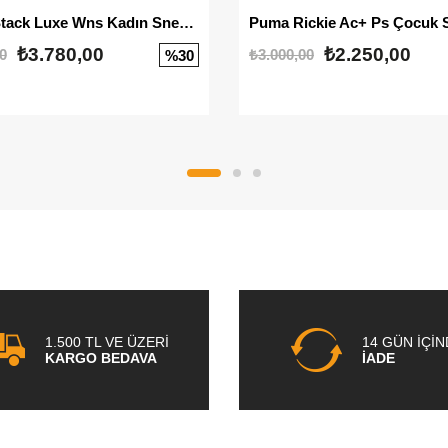
Mayze Stack Luxe Wns Kadın Sneaker
Puma Rickie Ac+ Ps Çocuk 
₺3.780,00
₺2.250,00
0
₺3.000,00
%30
1.500 TL VE ÜZERİ
14 GÜN İÇİ
KARGO BEDAVA
İADE