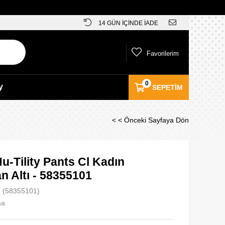
14 GÜN İÇİNDE İADE
Favorilerim
0
y
SEPETIM
< < Önceki Sayfaya Dön
-Tility Pants Cl Kadın
n Altı - 58355101
(58355101)
ma