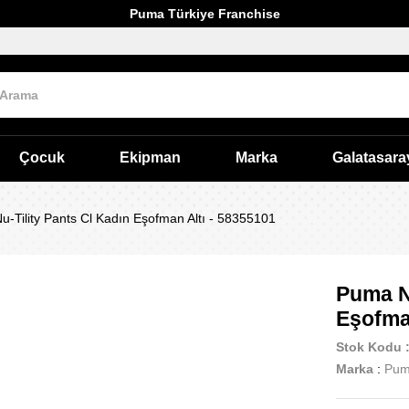
Puma Türkiye Franchise
Çocuk
Ekipman
Marka
Galatasara
-Tility Pants Cl Kadın Eşofman Altı - 58355101
Puma Nu
Eşofma
Stok Kodu
Marka
:
Pu