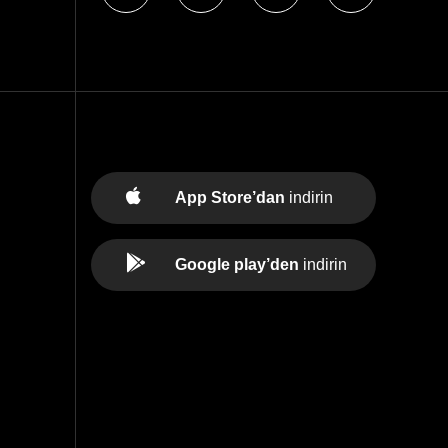
App Store’dan
indirin
Google play’den
indirin