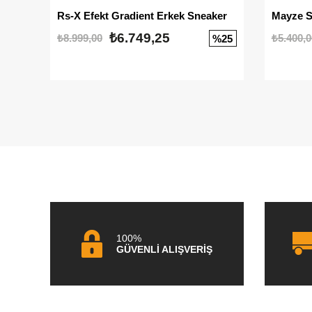
Rs-X Efekt Gradient Erkek Sneaker
₺6.749,25
₺8.999,00
₺5.400,0
%25
100%
GÜVENLİ ALIŞVERİŞ