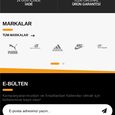
14 GÜN İÇİNDE
%100 ORİJİNAL
İADE
ÜRÜN GARANTİSİ
MARKALAR
TÜM MARKALAR
E-BÜLTEN
Kampanyalarımızdan ve fırsatlardan haberdar olmak için
bültenimize kayıt olun!