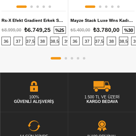
Rs-X Efekt Gradient Erkek Sneaker
Mayze Stack Luxe Wns Kadın Sneaker
₺6.749,25
₺3.780,00
₺8.999,00
₺5.400,00
%25
%30
36
37
37,5
38
38,5
39
36
40
37
40,5
37,5
41
38
42
38,5
42,5
3
100%
1.500 TL VE ÜZERİ
GÜVENLİ ALIŞVERİŞ
KARGO BEDAVA