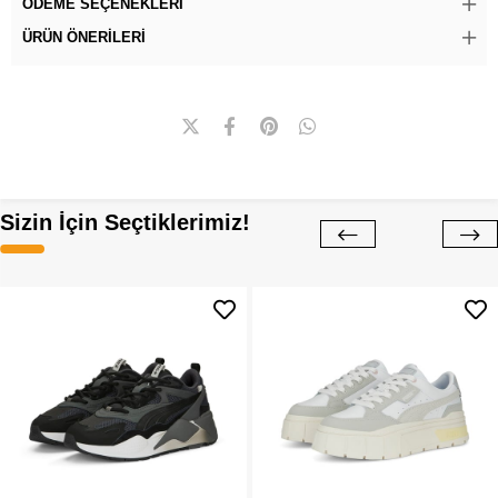
ÖDEME SEÇENEKLERI
ÜRÜN ÖNERILERI
Sizin İçin Seçtiklerimiz!