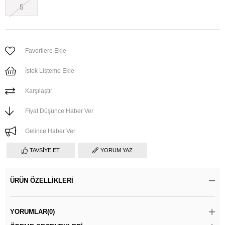
5
Favorilere Ekle
İstek Listeme Ekle
Karşılaştır
Fiyat Düşünce Haber Ver
Gelince Haber Ver
TAVSIYE ET
YORUM YAZ
ÜRÜN ÖZELLIKLERI
YORUMLAR
(0)