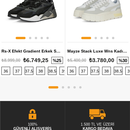
Rs-X Efekt Gradient Erkek Sneaker
Mayze Stack Luxe Wns Kadın Sneaker
₺6.749,25
₺3.780,00
₺8.999,00
₺5.400,00
%25
%30
36
37
37,5
38
38,5
39
36
40
37
40,5
37,5
41
38
42
38,5
42,5
3
100%
1.500 TL VE ÜZERİ
GÜVENLİ ALIŞVERİŞ
KARGO BEDAVA