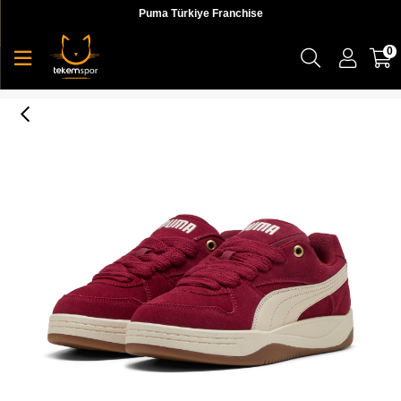
Puma Türkiye Franchise
0
Puma Park Luna Sd Kadın Yetişkin Sneaker