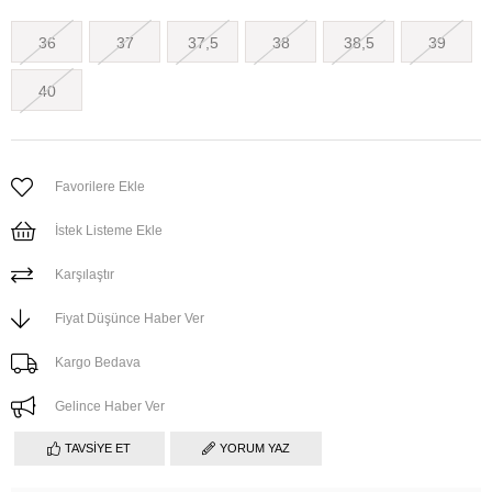
36
37
37,5
38
38,5
39
40
Favorilere Ekle
İstek Listeme Ekle
Karşılaştır
Fiyat Düşünce Haber Ver
Kargo Bedava
Gelince Haber Ver
TAVSIYE ET
YORUM YAZ